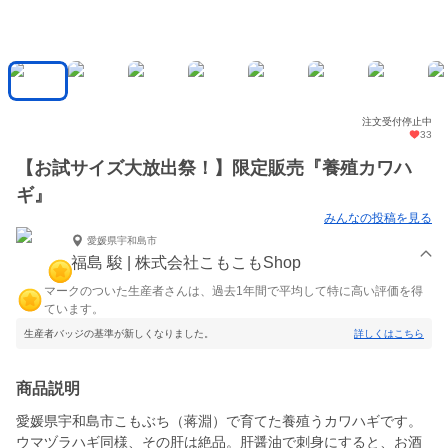
注文受付停止中
33
【お試サイズ大放出祭！】限定販売『養殖カワハ
ギ』
みんなの投稿を見る
愛媛県宇和島市
福島 駿 | 株式会社こもこもShop
マークのついた生産者さんは、過去1年間で平均して特に高い評価を得
ています。
生産者バッジの基準が新しくなりました。
詳しくはこちら
商品説明
愛媛県宇和島市こもぶち（蒋淵）で育てた養殖うカワハギです。
ウマヅラハギ同様、その肝は絶品。肝醤油で刺身にすると、お酒