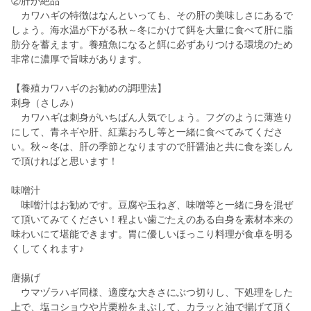
②肝が絶品
カワハギの特徴はなんといっても、その肝の美味しさにあるで
しょう。海水温が下がる秋～冬にかけて餌を大量に食べて肝に脂
肪分を蓄えます。養殖魚になると餌に必ずありつける環境のため
非常に濃厚で旨味があります。
【養殖カワハギのお勧めの調理法】
刺身（さしみ）
カワハギは刺身がいちばん人気でしょう。フグのように薄造り
にして、青ネギや肝、紅葉おろし等と一緒に食べてみてくださ
い。秋～冬は、肝の季節となりますので肝醤油と共に食を楽しん
で頂ければと思います！
味噌汁
味噌汁はお勧めです。豆腐や玉ねぎ、味噌等と一緒に身を混ぜ
て頂いてみてください！程よい歯ごたえのある白身を素材本来の
味わいにて堪能できます。胃に優しいほっこり料理が食卓を明る
くしてくれます♪
唐揚げ
ウマヅラハギ同様、適度な大きさにぶつ切りし、下処理をした
上で、塩コショウや片栗粉をまぶして、カラッと油で揚げて頂く