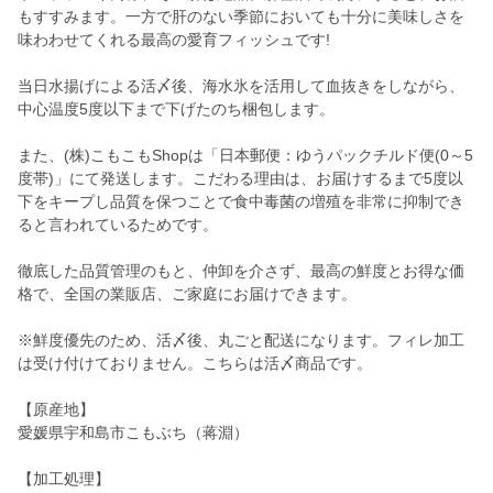
もすすみます。一方で肝のない季節においても十分に美味しさを
味わわせてくれる最高の愛育フィッシュです!
当日水揚げによる活〆後、海水氷を活用して血抜きをしながら、
中心温度5度以下まで下げたのち梱包します。
また、(株)こもこもShopは「日本郵便：ゆうパックチルド便(0～5
度帯)」にて発送します。こだわる理由は、お届けするまで5度以
下をキープし品質を保つことで食中毒菌の増殖を非常に抑制でき
ると言われているためです。
徹底した品質管理のもと、仲卸を介さず、最高の鮮度とお得な価
格で、全国の業販店、ご家庭にお届けできます。
※鮮度優先のため、活〆後、丸ごと配送になります。フィレ加工
は受け付けておりません。こちらは活〆商品です。
【原産地】
愛媛県宇和島市こもぶち（蒋淵）
【加工処理】