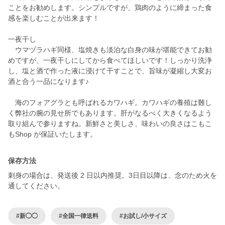
ことをお勧めします。シンプルですが、鶏肉のように締まった食
感を楽しむことが出来ます！
一夜干し
ウマヅラハギ同様、塩焼きも淡泊な白身の味が堪能できてお勧
めですが、一夜干しにしてから食べてほしいです！しっかり洗浄
し、塩と酒で作った液に浸けて干すことで、旨味が凝縮し大変お
酒と合う一品になります♪
海のフォアグラとも呼ばれるカワハギ。カワハギの養殖は難し
く弊社の腕の見せ所でもあります。肝がなるべく大きくなるよう
取り組んで参りますね。新鮮さと美しさ、味わいの良さはこもこ
もShop が保証いたします。
保存方法
刺身の場合は、発送後 2 日以内推奨。3日目以降は、念のため火を
通してください。
#新◯◯
#全国一律送料
#お試し/小サイズ