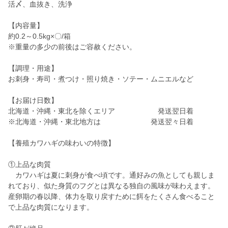
活〆、血抜き、洗浄
【内容量】
約0.2～0.5kg×〇/箱
※重量の多少の前後はご容赦ください。
【調理・用途】
お刺身・寿司・煮つけ・照り焼き・ソテー・ムニエルなど
【お届け日数】
北海道・沖縄・東北を除くエリア 発送翌日着
※北海道・沖縄・東北地方は 発送翌々日着
【養殖カワハギの味わいの特徴】
①上品な肉質
カワハギは夏に刺身が食べ頃です。通好みの魚としても親しま
れており、似た身質のフグとは異なる独自の風味が味わえます。
産卵期の春以降、体力を取り戻すために餌をたくさん食べること
で上品な肉質になります。