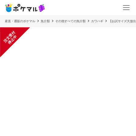
産直・通販のポケマル
魚介類
その他すべての魚介類
カワハギ
【お試サイズ大放出
注
文
受
付
停
止
中