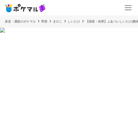
産直・通販のポケマル
野菜
きのこ
しいたけ
【国産・肉厚】ぶあついしいたけ(菌床)