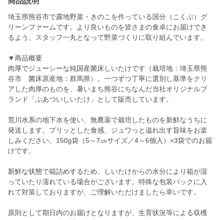
商品説明
埼玉県熊谷市で露地野菜・きのこを作っている国分（こくぶ）グ
リーンファームです。より良いものを皆さまの食卓にお届けでき
るよう、スタッフ一丸となって野菜づくりに取り組んでいます。
▼商品概要
肉厚でジューシーな純国産菌床しいたけです（栽培地：埼玉県熊
谷市 菌床原産地：群馬県）。一つずつ丁寧に選別し基準をクリ
アした肉厚のものを、暑いまち熊谷にちなんだ当社オリジナルブ
ランド「ぶあついしいたけ」として販売しています。
荒川水系の地下水を使い、無農薬で栽培したものを新鮮なうちに
発送します。プリッとした食感、ジュワっと溢れ出す旨味をお楽
しみください。150g袋（5～7㎝サイズ／4～6個入）×3袋でのお届
けです。
新鮮な状態で箱詰めするため、しいたけからの水分により箱が湿
っていたり濡れている場合がございます。特殊な包装パックに入
れて対策しておりますが、ご理解いただけましたら幸いです。
原則として期日内のお届けとなりますが、生育状況等による収穫