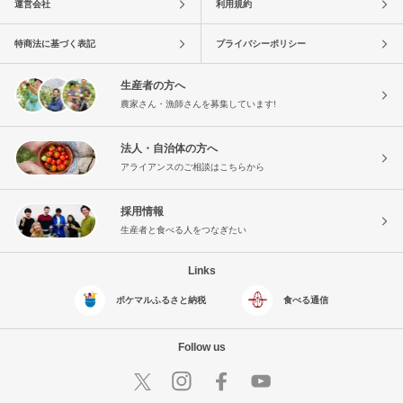
運営会社
利用規約
特商法に基づく表記
プライバシーポリシー
生産者の方へ
農家さん・漁師さんを募集しています!
法人・自治体の方へ
アライアンスのご相談はこちらから
採用情報
生産者と食べる人をつなぎたい
Links
ポケマルふるさと納税
食べる通信
Follow us