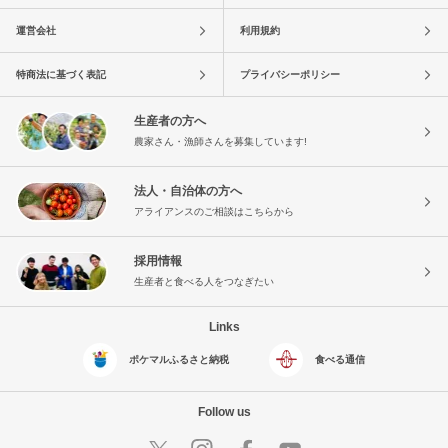
運営会社
利用規約
特商法に基づく表記
プライバシーポリシー
生産者の方へ
農家さん・漁師さんを募集しています!
法人・自治体の方へ
アライアンスのご相談はこちらから
採用情報
生産者と食べる人をつなぎたい
Links
ポケマルふるさと納税
食べる通信
Follow us