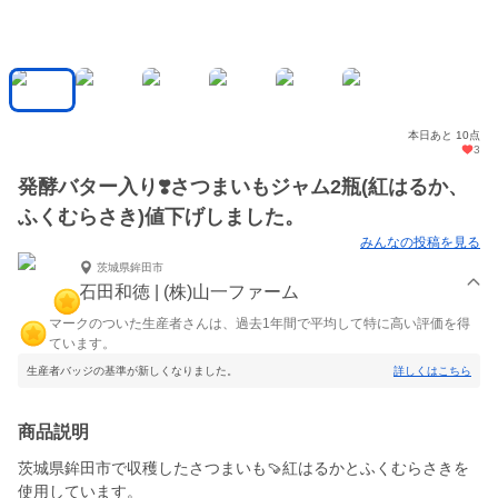
本日あと 10点
3
発酵バター入り❣️さつまいもジャム2瓶(紅はるか、
ふくむらさき)値下げしました。
みんなの投稿を見る
茨城県鉾田市
石田和徳 | (株)山一ファーム
マークのついた生産者さんは、過去1年間で平均して特に高い評価を得
ています。
生産者バッジの基準が新しくなりました。
詳しくはこちら
商品説明
茨城県鉾田市で収穫したさつまいも🍠紅はるかとふくむらさきを
使用しています。