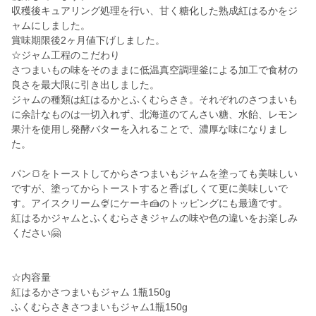
収穫後キュアリング処理を行い、甘く糖化した熟成紅はるかをジ
ャムにしました。
賞味期限後2ヶ月値下げしました。
☆ジャム工程のこだわり
さつまいもの味をそのままに低温真空調理釜による加工で食材の
良さを最大限に引き出しました。
ジャムの種類は紅はるかとふくむらさき。それぞれのさつまいも
に余計なものは一切入れず、北海道のてんさい糖、水飴、レモン
果汁を使用し発酵バターを入れることで、濃厚な味になりまし
た。
パン🍞をトーストしてからさつまいもジャムを塗っても美味しい
ですが、塗ってからトーストすると香ばしくて更に美味しいで
す。アイスクリーム🍨にケーキ🍰のトッピングにも最適です。
紅はるかジャムとふくむらさきジャムの味や色の違いをお楽しみ
ください🤗
☆内容量
紅はるかさつまいもジャム 1瓶150g
ふくむらさきさつまいもジャム1瓶150g