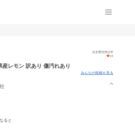
注文受付停止中
16
産レモン 訳あり 傷汚れあり
みんなの投稿を見る
会社
になると