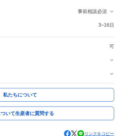
事前相談必須
3~16日
可
私たちについて
について生産者に質問する
リンクをコピー