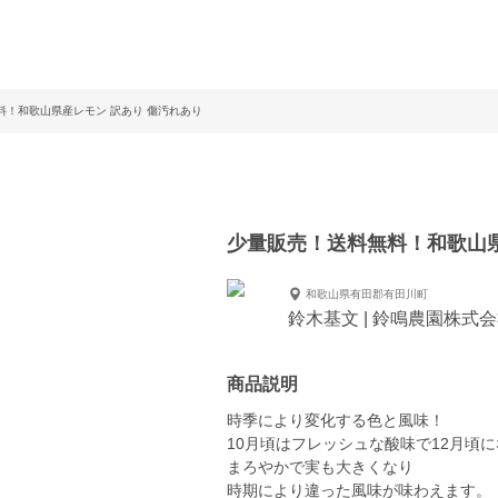
料！和歌山県産レモン 訳あり 傷汚れあり
少量販売！送料無料！和歌山県
和歌山県有田郡有田川町
鈴木基文 | 鈴鳴農園株式
商品説明
時季により変化する色と風味！
10月頃はフレッシュな酸味で12月頃
まろやかで実も大きくなり
時期により違った風味が味わえます。