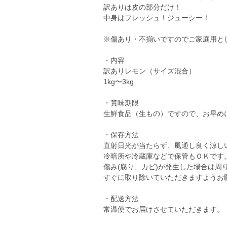
訳ありは皮の部分だけ！
中身はフレッシュ！ジューシー！
※傷あり・不揃いですのでご家庭用と
・内容
訳ありレモン（サイズ混合）
1kg〜3kg
・賞味期限
生鮮食品（生もの）ですので、お早め
・保存方法
直射日光が当たらず、風通し良く涼し
冷暗所や冷蔵庫などで保管もＯＫです
傷み(腐り、カビ)が発生した場合は周
すぐに取り除いていただきますようお
・配送方法
常温便でお届けさせていただきます。