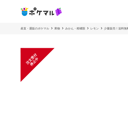
産直・通販のポケマル
果物
みかん・柑橘類
レモン
少量販売！送料無
注
文
受
付
停
止
中