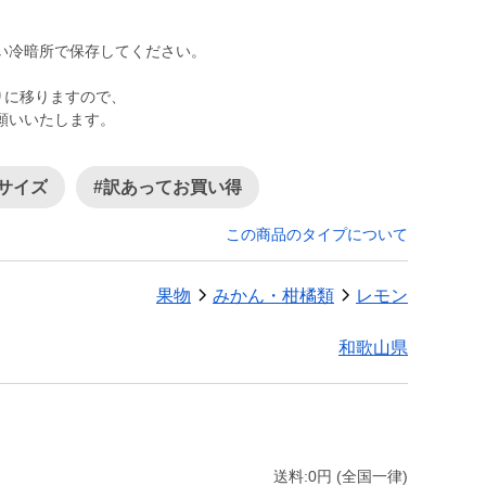
い冷暗所で保存してください。
。
りに移りますので、
願いいたします。
小サイズ
#訳あってお買い得
この商品のタイプについて
果物
みかん・柑橘類
レモン
和歌山県
送料:0円 (全国一律)