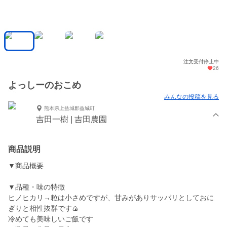
注文受付停止中
26
よっしーのおこめ
みんなの投稿を見る
熊本県上益城郡益城町
吉田一樹 | 吉田農園
商品説明
▼商品概要
▼品種・味の特徴
ヒノヒカリ→粒は小さめですが、甘みがありサッパリとしておに
ぎりと相性抜群です🍙
冷めても美味しいご飯です