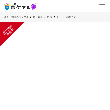
産直・通販のポケマル
米・穀類
白米
よっしーのおこめ
注
文
受
付
停
止
中