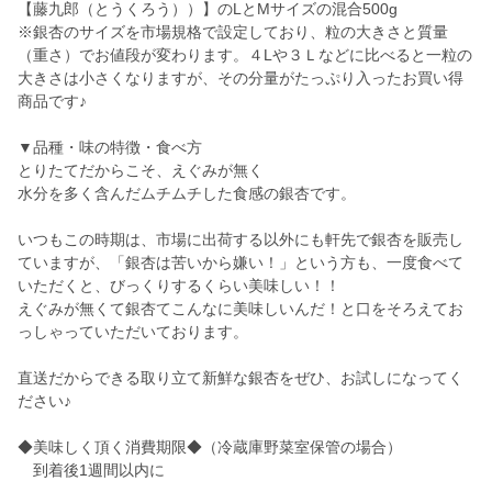
【藤九郎（とうくろう））】のLとMサイズの混合500g
※銀杏のサイズを市場規格で設定しており、粒の大きさと質量
（重さ）でお値段が変わります。４Lや３Ｌなどに比べると一粒の
大きさは小さくなりますが、その分量がたっぷり入ったお買い得
商品です♪
▼品種・味の特徴・食べ方
とりたてだからこそ、えぐみが無く
水分を多く含んだムチムチした食感の銀杏です。
いつもこの時期は、市場に出荷する以外にも軒先で銀杏を販売し
ていますが、「銀杏は苦いから嫌い！」という方も、一度食べて
いただくと、びっくりするくらい美味しい！！
えぐみが無くて銀杏てこんなに美味しいんだ！と口をそろえてお
っしゃっていただいております。
直送だからできる取り立て新鮮な銀杏をぜひ、お試しになってく
ださい♪
◆美味しく頂く消費期限◆（冷蔵庫野菜室保管の場合）
到着後1週間以内に