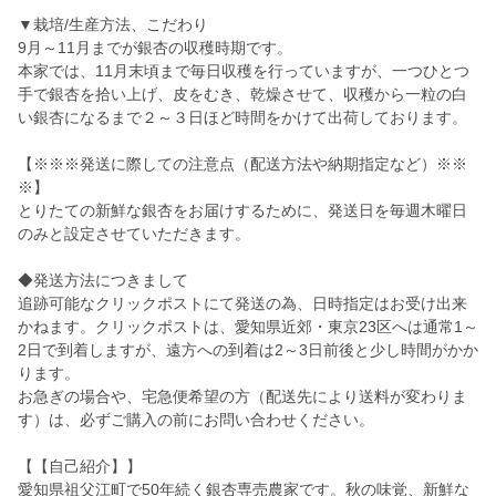
▼栽培/生産方法、こだわり
9月～11月までが銀杏の収穫時期です。
本家では、11月末頃まで毎日収穫を行っていますが、一つひとつ
手で銀杏を拾い上げ、皮をむき、乾燥させて、収穫から一粒の白
い銀杏になるまで２～３日ほど時間をかけて出荷しております。
【※※※発送に際しての注意点（配送方法や納期指定など）※※
※】
とりたての新鮮な銀杏をお届けするために、発送日を毎週木曜日
のみと設定させていただきます。
◆発送方法につきまして
追跡可能なクリックポストにて発送の為、日時指定はお受け出来
かねます。クリックポストは、愛知県近郊・東京23区へは通常1～
2日で到着しますが、遠方への到着は2～3日前後と少し時間がかか
ります。
お急ぎの場合や、宅急便希望の方（配送先により送料が変わりま
す）は、必ずご購入の前にお問い合わせください。
【【自己紹介】】
愛知県祖父江町で50年続く銀杏専売農家です。秋の味覚、新鮮な