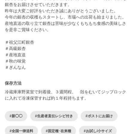
銀杏をお届けさせていただきます。
昨年は大変ご好評をいただき誠にありがとうございました。
今年の銀杏の収穫もスタートし、市場への出荷も始まりました。
産地直送の取り立て銀杏は苦味が少なくもちもち食感の美味しさ
を是非ご賞味ください。
＃祖父江町銀杏
＃高級銀杏
＃産地直送
＃秋の味覚
保存方法
冷蔵庫庫野菜室で到着後、３週間程。 殻をむいてジップロック
に入れて冷凍保管すれば約１年程持ちます。
#新◯◯
#生産者直伝レシピ付き
#ポストにお届け
#全国一律送料
#固定種･在来種
#お試し/小サイズ