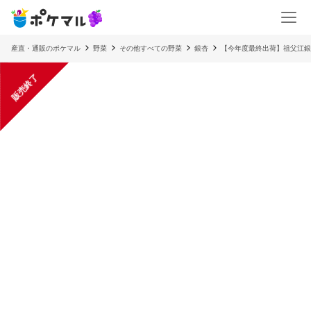
産直・通販のポケマル
野菜
その他すべての野菜
銀杏
【今年度最終出荷】祖父江銀杏
販売終了