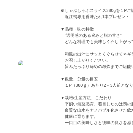
※しゃぶしゃぶスライス380gを１Pご
近江鴨専用香味たれ1本プレゼント
▼品種・味の特徴
”透明感のある旨みと脂の甘さ”
どんな料理でも美味しく召し上がっ
和風の出汁にサッとくぐらせてネギ
お召し上がりください。
旨みたっぷり締めの雑炊までご堪能
▼数量、分量の目安
１P（380ｇ）あたり2～3人前とな
▼栽培/生産方法、こだわり
平飼い無薬肥育。着目したのは鴨の
良質な山水をナノバブル化させた飲
健康に育ちます。
一口目の美味しさと後味の良さを感