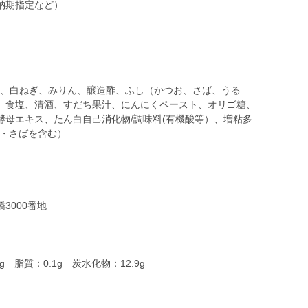
納期指定など）
造)、白ねぎ、みりん、醸造酢、ふし（かつお、さば、うる
、食塩、清酒、すだち果汁、にんにくペースト、オリゴ糖、
酵母エキス、たん白自己消化物/調味料(有機酸等）、増粘多
豆・さばを含む）
000番地
g 脂質：0.1g 炭水化物：12.9g