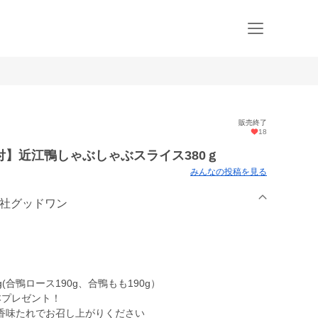
販売終了
18
】近江鴨しゃぶしゃぶスライス380ｇ
みんなの投稿を見る
会社グッドワン
合鴨ロース190g、合鴨もも190g）
本プレゼント！
香味たれでお召し上がりください