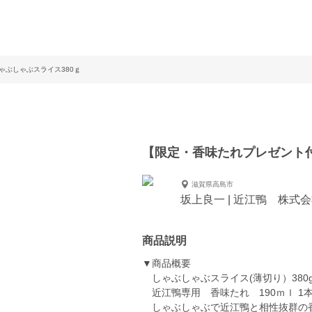
ゃぶしゃぶスライス380ｇ
【限定・香味たれプレゼント付
滋賀県高島市
坂上良一 | 近江鴨 株式
商品説明
▼商品概要
しゃぶしゃぶスライス(薄切り）380g(
近江鴨専用 香味たれ 190ｍｌ 1
しゃぶしゃぶで近江鴨と相性抜群の