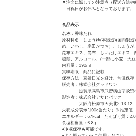
▼注文に際しての注意点（配送方法や
土日祝日がお休みとなっております。
食品表示
名称：香味たれ
原材料名：しょうゆ(本醸造)(国内製
め、いわし、宗田かつお）、しょうが
昆布エキス、昆布、しいたけエキス、
糖類、アルコール、(一部に小麦・大
内容量：190ml
賞味期限：商品に記載
保存方法：直射日光を避け、常温保存
販売者：株式会社グッドワン
滋賀県高島市武曽横山字飛惣橋3
製造者：株式会社アサヒパック
大阪府松原市天美北2-13-12
栄養成分表示(100g当たり）※推定値
エネルギー：67kcal たんぱく質：2.0
食塩相当量：6.8g
●冷凍保存も可能です。
●よく振ってからご使用ください。