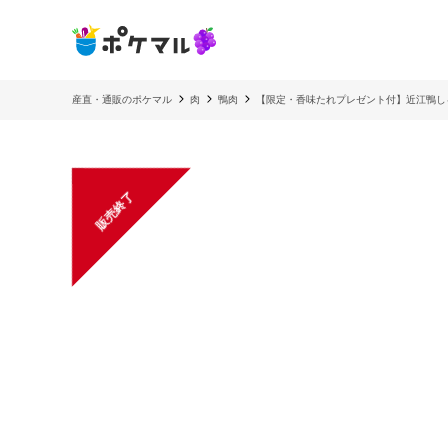
産直・通販のポケマル
肉
鴨肉
【限定・香味たれプレゼント付】近江鴨し
販売終了