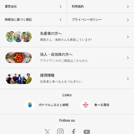
運営会社
利用規約
特商法に基づく表記
プライバシーポリシー
生産者の方へ
農家さん・漁師さんを募集しています!
法人・自治体の方へ
アライアンスのご相談はこちらから
採用情報
生産者と食べる人をつなぎたい
Links
ポケマルふるさと納税
食べる通信
Follow us