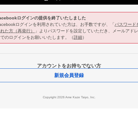
acebookログインの提供を終了いたしました
acebookログインを利用されていた方は、お手数ですが、「
パスワード
忘れた方（再発行）
」よりパスワードを設定していただき、メールアド
スでのログインをお願いいたします。（
詳細
）
アカウントをお持ちでない方
新規会員登録
Copyright 2026 Ame Kaze Taiyo, Inc.