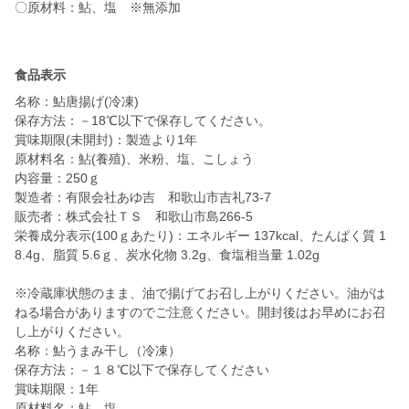
〇原材料：鮎、塩 ※無添加
食品表示
名称：鮎唐揚げ(冷凍)
保存方法：－18℃以下で保存してください。
賞味期限(未開封)：製造より1年
原材料名：鮎(養殖)、米粉、塩、こしょう
内容量：250ｇ
製造者：有限会社あゆ吉 和歌山市吉礼73-7
販売者：株式会社ＴＳ 和歌山市島266-5
栄養成分表示(100ｇあたり)：エネルギー 137kcal、たんぱく質 1
8.4g、脂質 5.6ｇ、炭水化物 3.2g、食塩相当量 1.02g
※冷蔵庫状態のまま、油で揚げてお召し上がりください。油がは
ねる場合がありますのでご注意ください。開封後はお早めにお召
し上がりください。
名称：鮎うまみ干し（冷凍）
保存方法：－１８℃以下で保存してください
賞味期限：1年
原材料名：鮎、塩