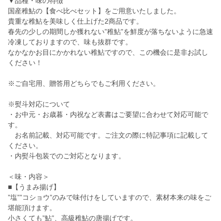
▼品種・味の特徴
国産稚鮎の【食べ比べセット】をご用意いたしました。
貴重な稚鮎を美味しく仕上げた2商品です。
春先の少しの期間しか獲れない”稚鮎”を鮮度が落ちないように急速
冷凍しておりますので、味も抜群です。
なかなかお目にかかれない稚鮎ですので、この機会に是非お試し
ください！
※ご自宅用、贈答用どちらでもご利用ください。
※熨斗対応について
・お中元・お歳暮・内祝など表書はご要望に合わせて対応可能で
す。
お名前記載、対応可能です。ご注文の際に特記事項に記載して
ください。
・内熨斗包装でのご対応となります。
＜味・内容＞
■【うまみ揚げ】
”塩””コショウ”のみで味付けをしていますので、素材本来の味をご
堪能頂けます。
小さくても”鮎”、高級稚鮎の唐揚げです。