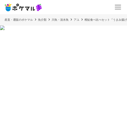
産直・通販のポケマル
魚介類
川魚・淡水魚
アユ
稚鮎食べ比べセット『うまみ揚げ