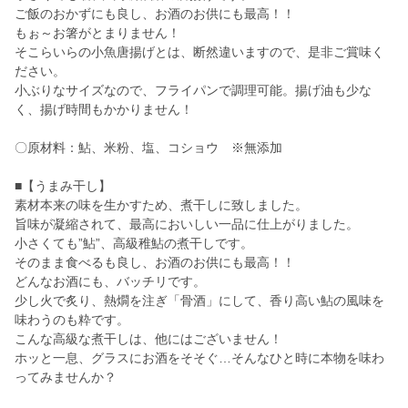
ご飯のおかずにも良し、お酒のお供にも最高！！
もぉ～お箸がとまりません！
そこらいらの小魚唐揚げとは、断然違いますので、是非ご賞味く
ださい。
小ぶりなサイズなので、フライパンで調理可能。揚げ油も少な
く、揚げ時間もかかりません！
〇原材料：鮎、米粉、塩、コショウ ※無添加
■【うまみ干し】
素材本来の味を生かすため、煮干しに致しました。
旨味が凝縮されて、最高においしい一品に仕上がりました。
小さくても”鮎”、高級稚鮎の煮干しです。
そのまま食べるも良し、お酒のお供にも最高！！
どんなお酒にも、バッチリです。
少し火で炙り、熱燗を注ぎ「骨酒」にして、香り高い鮎の風味を
味わうのも粋です。
こんな高級な煮干しは、他にはございません！
ホッと一息、グラスにお酒をそそぐ…そんなひと時に本物を味わ
ってみませんか？