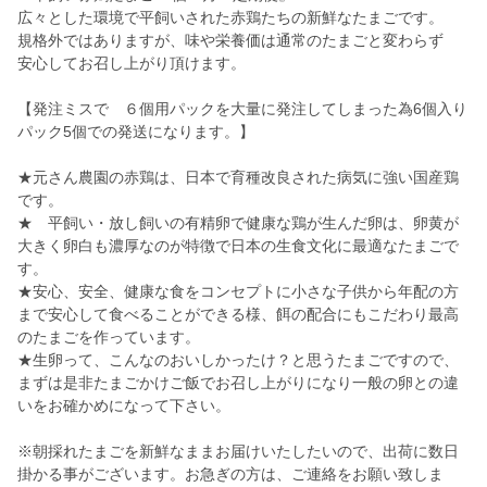
広々とした環境で平飼いされた赤鶏たちの新鮮なたまごです。
規格外ではありますが、味や栄養価は通常のたまごと変わらず
安心してお召し上がり頂けます。
【発注ミスで ６個用パックを大量に発注してしまった為6個入り
パック5個での発送になります。】
★元さん農園の赤鶏は、日本で育種改良された病気に強い国産鶏
です。
★ 平飼い・放し飼いの有精卵で健康な鶏が生んだ卵は、卵黄が
大きく卵白も濃厚なのが特徴で日本の生食文化に最適なたまごで
す。
★安心、安全、健康な食をコンセプトに小さな子供から年配の方
まで安心して食べることができる様、餌の配合にもこだわり最高
のたまごを作っています。
★生卵って、こんなのおいしかったけ？と思うたまごですので、
まずは是非たまごかけご飯でお召し上がりになり一般の卵との違
いをお確かめになって下さい。
※朝採れたまごを新鮮なままお届けいたしたいので、出荷に数日
掛かる事がございます。お急ぎの方は、ご連絡をお願い致しま