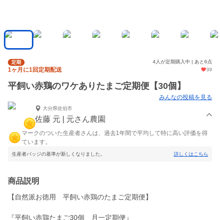
4人が定期購入中 | あと6点
定期
1ヶ月に1回定期配送
39
平飼い赤鶏のワケありたまご定期便【30個】
みんなの投稿を見る
大分県佐伯市
佐藤 元 | 元さん農園
マークのついた生産者さんは、過去1年間で平均して特に高い評価を得
ています。
生産者バッジの基準が新しくなりました。
詳しくはこちら
商品説明
【自然派お徳用 平飼い赤鶏のたまご定期便】
『平飼い赤鶏たまご30個 月一定期便』