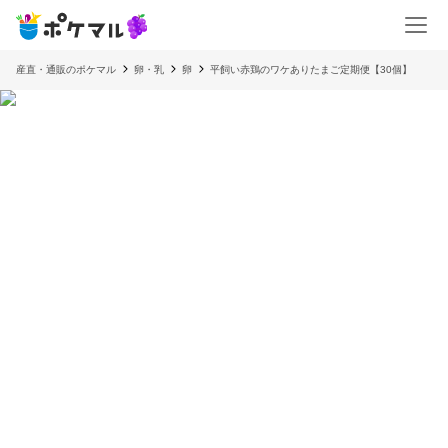
産直・通販のポケマル
卵・乳
卵
平飼い赤鶏のワケありたまご定期便【30個】