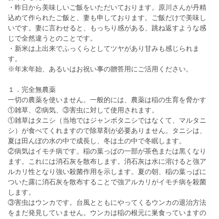
・昨日から美味しいご飯をいただいております。原川さんが丹精
込めて作られたご飯と、妻も申しております。ご飯だけで美味し
いです。妻に言わせると、もっちり感がある、跳ね返すような感
じで全然違うとのことです。
・新米は上出来でふっくらとしてツヤがあり甘みも感じられま
す。
※年末年始、あるいはお祝い事の贈答用にご活用ください。
１．完全無農薬
一切の農薬を使いません。一般的には、農薬は稲の生育を脅かす
①雑草、②病気、③害虫に対して使用されます。
①雑草はタニシ（当地ではジャンボタニシではなくて、マルタニ
シ）が食べてくれますので除草剤が必要ありません。タニシは、
夏は田んぼの水の中で成長し、冬は土の中で冬眠します。
②病気はイモチ病です。稲の葉っぱの一部が茶色または黒くなり
ます。これには消石灰を散布します。消石灰は水に溶けると強ア
ルカリ性となり強い殺菌作用を示します。夏の朝、稲の葉っぱに
ついた露に消石灰を散布することで強アルカリがイモチ病を殺菌
します。
③害虫はウンカです。台風とともにやってくるウンカの退治方法
をまだ発見していません。ウンカは稲の根元に巣食っていますの