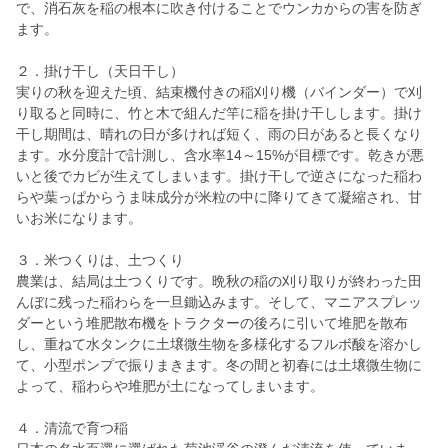
で、消石灰を稲の根本に吹き付けることでウンカからの害を防ぎ
ます。
２．掛け干し（天日干し）
実りの秋を迎えた頃、結束機付きの稲刈り機（バインダー）で刈
り取ると同時に、竹と木で組んだ竿に稲を掛け干しします。掛け
干し期間は、晴れの日が多ければ短く、雨の日があると長くなり
ます。水分度計で計測し、含水率14～15%が目標です。乾きが悪
いと後でカビが生えてしまいます。掛け干しで逆さになった稲わ
らや葉っぱからうま味成分が米粒の中に降りてきて凝縮され、甘
いお米になります。
３．米つくりは、土つくり
農業は、結局は土つくりです。晩秋の稲の刈り取りが終わった田
んぼに残った稲わらを一旦鋤込みます。そして、マニアスプレッ
ダーという堆肥散布機をトラクターの後ろに引いて堆肥を散布
し、重ねて水タンクに土壌微生物を多様化するフルボ酸を溶かし
て、小型ポンプで振りまきます。冬の間と初春には土壌微生物に
よって、稲わらや堆肥が土になってしまいます。
４．清流で育つ稲