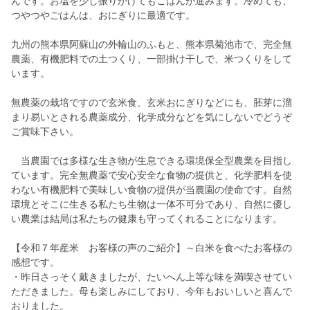
んです。お塩を少し振りかけてもごはんが進みます。冷めても、
つやつやごはんは、おにぎりに最適です。
九州の熊本県阿蘇山の外輪山のふもと、熊本県菊池市で、完全無
農薬、有機肥料での土つくり、一部掛け干しで、米つくりをして
います。
無農薬の栽培ですので玄米食、玄米おにぎりなどにも、胚芽に溜
まり易いとされる農薬成分、化学成分などを気にしないでどうぞ
ご賞味下さい。
当農園では多様な生き物が生息できる環境保全型農業を目指し
ています。完全無農薬で安心安全な食物の提供と、化学肥料を使
わない有機肥料で美味しい食物の提供が当農園の使命です。自然
環境とそこに生きる私たち生物は一体不可分であり、自然に優し
い農業は結局は私たちの健康も守ってくれることになります。
【令和７年産米 お客様の声のご紹介】～白米を食べたお客様の
感想です。
・昨日さっそく戴きましたが、たいへん上等な味を満喫させてい
ただきました。母も楽しみにしており、今年もおいしいと喜んで
おりました。