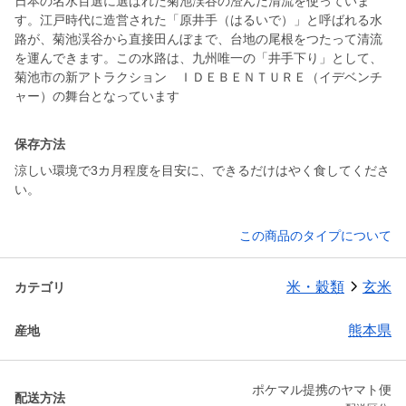
日本の名水百選に選ばれた菊池渓谷の澄んだ清流を使っていま
す。江戸時代に造営された「原井手（はるいで）」と呼ばれる水
路が、菊池渓谷から直接田んぼまで、台地の尾根をつたって清流
を運んできます。この水路は、九州唯一の「井手下り」として、
菊池市の新アトラクション ＩＤＥＢＥＮＴＵＲＥ（イデベンチ
ャー）の舞台となっています
保存方法
涼しい環境で3カ月程度を目安に、できるだけはやく食してくださ
い。
この商品のタイプについて
米・穀類
玄米
カテゴリ
熊本県
産地
ポケマル提携のヤマト便
配送方法