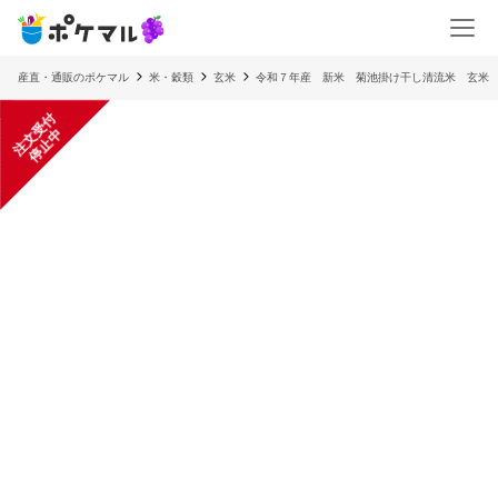
産直・通販のポケマル
米・穀類
玄米
令和７年産 新米 菊池掛け干し清流米 玄米
注
文
受
付
停
止
中