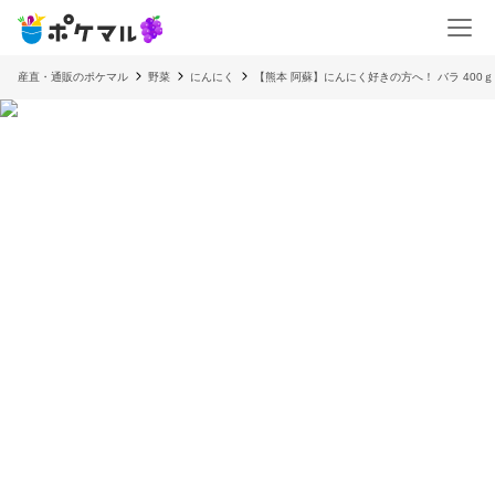
産直・通販のポケマル
野菜
にんにく
【熊本 阿蘇】にんにく好きの方へ！ バラ 400ｇ