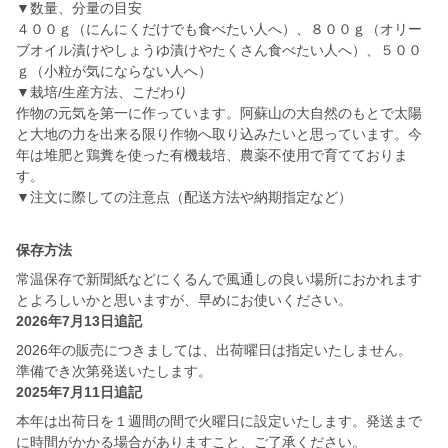
▼数量、分量の目安
４００ｇ（にんにくだけでも食べたい人へ）、８００ｇ（オリー
ブオイル漬けやしょうゆ漬けやたくさん食べたい人へ）、５００
ｇ（小粒が気にならない人へ）
▼栽培/生産方法、こだわり
作物の元気を第一に作っています。阿蘇山の大自然のもとで太陽
と大地の力を出来る限り作物へ取り込みたいと思っています。今
年は堆肥と鶏糞を使った有機栽培、農薬不使用で育てておりま
す。
保存方法
常温保存で新聞紙などにくるんで風通しの良い場所におかれます
とよろしいかと思いますが、早めにお使いください。
2026年7月13日追記
2026年の販売につきましては、出荷曜日は指定いたしません。
準備でき次第発送いたします。
2025年7月11日追記
本年は出荷日を１週間の間で火曜日に設定いたします。発送まで
に時間がかかる場合がありますこと、ご了承ください。