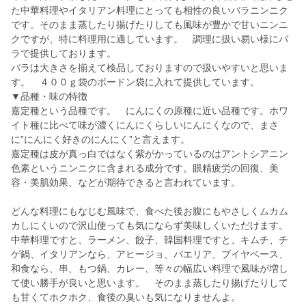
た中華料理やイタリアン料理にとっても相性の良いバラニンニク
です。そのまま蒸したり揚げたりしても風味が豊かで甘いニンニ
クですが、特に料理用に適しています。 調理に扱い易い様にバ
ラで提供しております。
バラは大きさを揃えて検品しておりますので扱いやすいと思いま
す。 ４００ｇ袋のボードン袋に入れて提供しています。
▼品種・味の特徴
嘉定種という品種です。 にんにくの原種に近い品種です。ホワ
イト種に比べて味が濃くにんにくらしいにんにくなので、まさ
に”にんにく好きのにんにく”と言えます。
嘉定種は皮が真っ白ではなく紫がかっているのはアントシアニン
色素というニンニクに含まれる成分です。眼精疲労の回復、美
容・美肌効果、などが期待できると言われています。
どんな料理にもなじむ風味で、食べた後お腹にもやさしくムカム
カしにくいので沢山使っても気にならず美味しくいただけます。
中華料理ですと、ラーメン、餃子、韓国料理ですと、キムチ、チ
ゲ鍋、イタリアンなら、アヒージョ、パエリア、ブイヤベース、
和食なら、串、もつ鍋、カレー、等々の幅広い料理で風味が増し
て使い勝手が良いと思います。 そのまま蒸したり揚げたりして
も甘くてホクホク、食後の臭いも気になりませんよ。