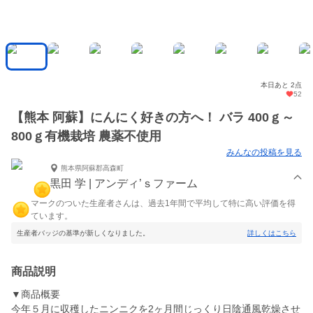
本日あと 2点
52
【熊本 阿蘇】にんにく好きの方へ！ バラ 400ｇ～
800ｇ有機栽培 農薬不使用
みんなの投稿を見る
熊本県阿蘇郡高森町
黒田 学 | アンディ’ｓファーム
マークのついた生産者さんは、過去1年間で平均して特に高い評価を得
ています。
生産者バッジの基準が新しくなりました。
詳しくはこちら
商品説明
▼商品概要
今年５月に収穫したニンニクを2ヶ月間じっくり日陰通風乾燥させ