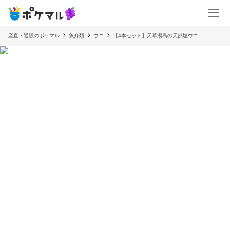
産直・通販のポケマル
魚介類
ウニ
【4本セット】天草湯島の天然塩ウニ