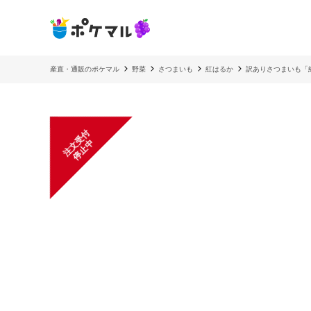
産直・通販のポケマル
野菜
さつまいも
紅はるか
訳ありさつまいも「
注
文
受
付
停
止
中