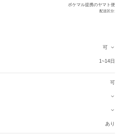
ポケマル提携のヤマト便
配送区分:
可
1~14日
可
あり