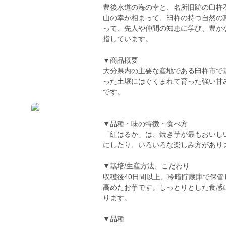
豊後水道の海の幸と、名所旧跡の臼杵
山の幸が相まって、臼杵の持つ自然の
って、先人や仲間の知恵に学び、豊か
指しています。
▼商品概要
大分県内の主要な産地である臼杵市で
った土壌にはぐくまれて育った強い甘
です。
▼品種・味の特徴・食べ方
「紅はるか」は、焼き芋が最もおいし
にしたり、いろいろな楽しみ方があり
▼栽培/生産方法、こだわり
収穫後40日間以上、冷暗貯蔵庫で保
高めたお芋です。しっとりとした食感
ります。
▼品種