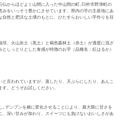
石仏からほどよく山間に入った中山間の町､臼杵市野津町の
恵みをいっそう豊かにさせています。県内の芋の主産地にあ
な自然と肥沃な土壌のもとに、ひたすらおいしい芋作りを目
栽培、火山灰土（黒土）と褐色森林土（赤土）が適度に混ざ
みとしっとりとした食感が特徴のお芋（品種名：紅はるか）
いと言われていますが、蒸したり、天ぷらにしたり、あんこ
ます。どうぞお試しください。
管し､デンプンを糖に変化させることにより、最大限に甘さを
に、深い甘みが加わり、スイーツにも負けないおいしさがあ