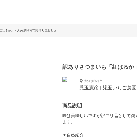
紅はるか」・大分県臼杵市野津町産甘しょ
訳ありさつまいも「紅はるか
大分県臼杵市
児玉憲彦 | 児玉いちご農園
商品説明
味は美味しいですが訳アリ品として傷
ます。
▼自己紹介