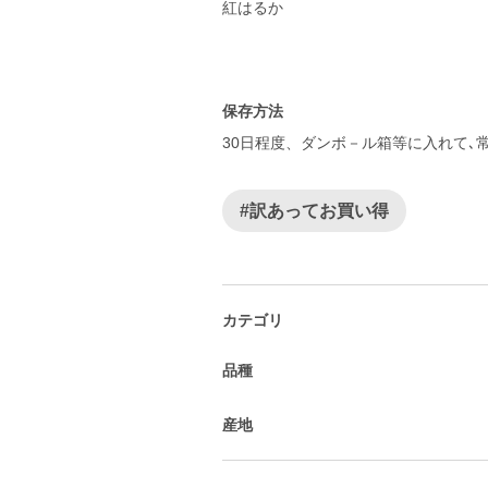
紅はるか
保存方法
30日程度、ダンボ－ル箱等に入れて､
#訳あってお買い得
カテゴリ
品種
産地