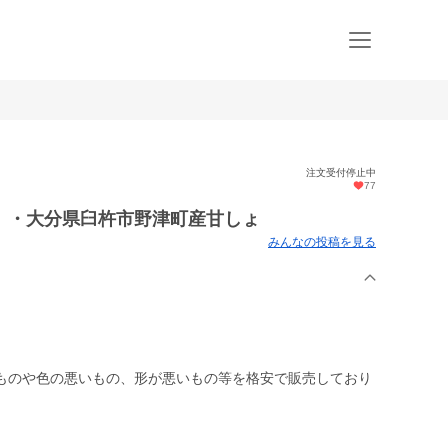
注文受付停止中
77
」・大分県臼杵市野津町産甘しょ
みんなの投稿を見る
ものや色の悪いもの、形が悪いもの等を格安で販売しており