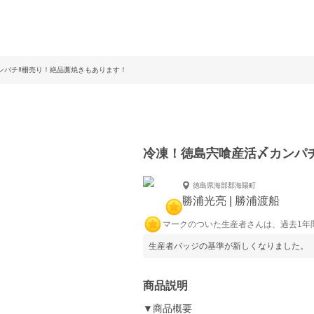
ンパチ‼️柵売り！絶品藁焼きもあります！
冷凍！徳島宍喰産活〆カンパチ
徳島県海部郡海陽町
勝浦光亮 | 勝浦渡船
マークのついた生産者さんは、過去1年
生産者バッジの基準が新しくなりました。
商品説明
▼商品概要