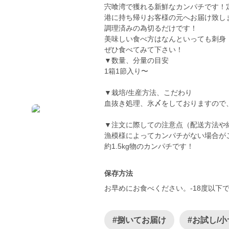
宍喰湾で獲れる新鮮なカンパチです！
港に持ち帰りお客様の元へお届け致しま
調理済みの為切るだけです！
美味しい食べ方はなんといっても刺身
ぜひ食べてみて下さい！
▼数量、分量の目安
1箱1節入り〜
▼栽培/生産方法、こだわり
血抜き処理、氷〆をしておりますので
▼注文に際しての注意点（配送方法や
漁模様によってカンパチがない場合が
約1.5kg物のカンパチです！
保存方法
お早めにお食べください。-18度以下
#捌いてお届け
#お試し/