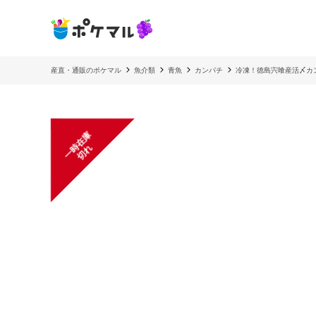
産直・通販のポケマル
魚介類
青魚
カンパチ
冷凍！徳島宍喰産活〆カ
一
在
庫
切
時
れ