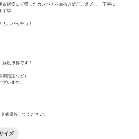
定置網漁にて獲ったカンパチを血抜き処理、氷〆し、丁寧に
す😊
！カルパッチョ！
、鮮度抜群です！
納期指定など）
ございます。
で冷凍保管してください。
小サイズ