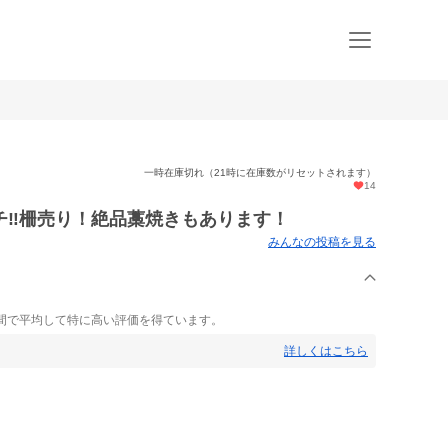
一時在庫切れ（21時に在庫数がリセットされます）
14
‼️柵売り！絶品藁焼きもあります！
みんなの投稿を見る
間で平均して特に高い評価を得ています。
詳しくはこちら