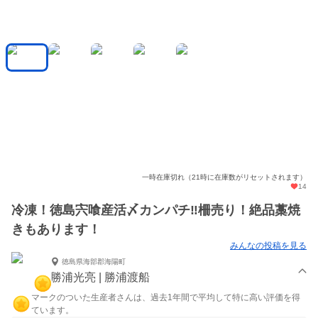
一時在庫切れ（21時に在庫数がリセットされます）
14
冷凍！徳島宍喰産活〆カンパチ‼️柵売り！絶品藁焼
きもあります！
みんなの投稿を見る
徳島県海部郡海陽町
勝浦光亮 | 勝浦渡船
マークのついた生産者さんは、過去1年間で平均して特に高い評価を得
ています。