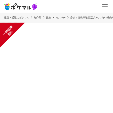
産直・通販のポケマル
魚介類
青魚
カンパチ
冷凍！徳島宍喰産活〆カンパチ‼️柵
一
在
庫
切
時
れ