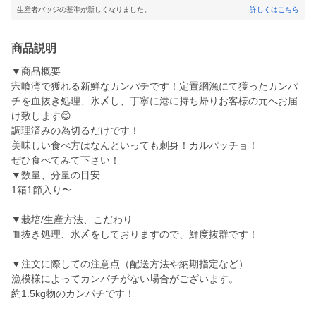
生産者バッジの基準が新しくなりました。
詳しくはこちら
商品説明
▼商品概要
宍喰湾で獲れる新鮮なカンパチです！定置網漁にて獲ったカンパ
チを血抜き処理、氷〆し、丁寧に港に持ち帰りお客様の元へお届
け致します😊
調理済みの為切るだけです！
美味しい食べ方はなんといっても刺身！カルパッチョ！
ぜひ食べてみて下さい！
▼数量、分量の目安
1箱1節入り〜
▼栽培/生産方法、こだわり
血抜き処理、氷〆をしておりますので、鮮度抜群です！
▼注文に際しての注意点（配送方法や納期指定など）
漁模様によってカンパチがない場合がございます。
約1.5kg物のカンパチです！