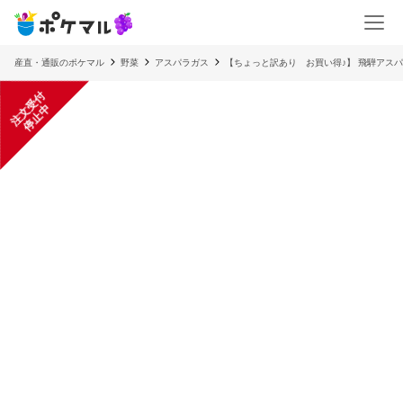
産直・通販のポケマル
野菜
アスパラガス
【ちょっと訳あり お買い得♪】 飛騨アスパラ 
注
文
受
付
停
止
中