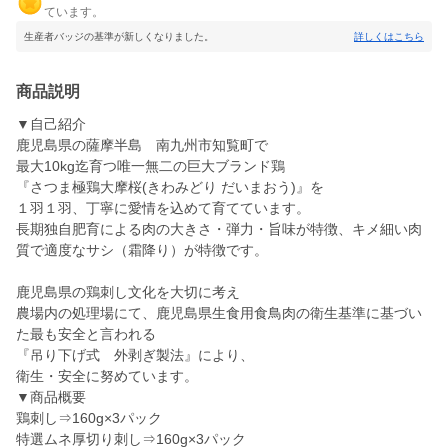
ています。
生産者バッジの基準が新しくなりました。
詳しくはこちら
商品説明
▼自己紹介
鹿児島県の薩摩半島 南九州市知覧町で
最大10kg迄育つ唯一無二の巨大ブランド鶏
『さつま極鶏大摩桜(きわみどり だいまおう)』を
１羽１羽、丁寧に愛情を込めて育てています。
長期独自肥育による肉の大きさ・弾力・旨味が特徴、キメ細い肉
質で適度なサシ（霜降り）が特徴です。
鹿児島県の鶏刺し文化を大切に考え
農場内の処理場にて、鹿児島県生食用食鳥肉の衛生基準に基づい
た最も安全と言われる
『吊り下げ式 外剥ぎ製法』により、
衛生・安全に努めています。
▼商品概要
鶏刺し⇒160g×3パック
特選ムネ厚切り刺し⇒160g×3パック