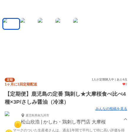
1人が定期購入中 | あと4点
定期
1ヶ月に1回定期配送
2
【定期便】鹿児島の定番 鶏刺し★大摩桜食べ比べ4
種×3P/さしみ醤油（冷凍）
みんなの投稿を見る
鹿児島県南九州市
松山欣浩 | かしわ・鶏刺し専門店 大摩桜
マークのついた生産者さんは、過去1年間で平均して特に高い評価を得