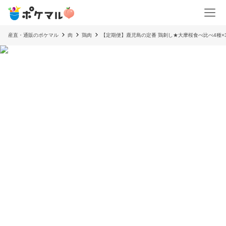
産直・通販のポケマル
肉
鶏肉
【定期便】鹿児島の定番 鶏刺し★大摩桜食べ比べ4種×