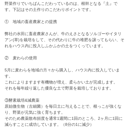
野菜作りでいちばんこだわっているのは、根幹となる『土』で
す。下記はその土作りのこだわりポイントです。
① 地域の畜産農家との提携
弊社の水田に畜産農家さんが、牛のえさとなるソルゴーやイタリ
アン(草)を栽培をして、その代わりに牛の堆肥を譲ってもらい、そ
れをハウス内に投入しふかふかの土をつくっています。
② 麦わらの使用
5月に麦わらを地域の方々から購入し、ハウス内に投入していま
す。
これによりますます有機物が増え、柔らかい土が完成します。
それを毎年繰り返した優良な土で野菜を栽培しております。
③酵素栽培&減農薬
原始微生物（古細菌）を毎日土に与えることで、根っこが強くな
り、野菜が元気に強く育ちます。
そのため農薬散布頻度を通常1週間に1回のところ、2ヶ月に1回に