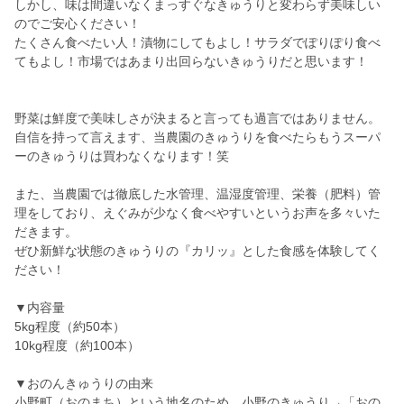
しかし、味は間違いなくまっすぐなきゅうりと変わらず美味しい
のでご安心ください！
たくさん食べたい人！漬物にしてもよし！サラダでぽりぽり食べ
てもよし！市場ではあまり出回らないきゅうりだと思います！
野菜は鮮度で美味しさが決まると言っても過言ではありません。
自信を持って言えます、当農園のきゅうりを食べたらもうスーパ
ーのきゅうりは買わなくなります！笑
また、当農園では徹底した水管理、温湿度管理、栄養（肥料）管
理をしており、えぐみが少なく食べやすいというお声を多々いた
だきます。
ぜひ新鮮な状態のきゅうりの『カリッ』とした食感を体験してく
ださい！
▼内容量
5kg程度（約50本）
10kg程度（約100本）
▼おのんきゅうりの由来
小野町（おのまち）という地名のため、小野のきゅうり→「おの