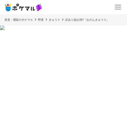
産直・通販のポケマル
野菜
きゅうり
訳あり超お得‼️『おのんきゅうり』