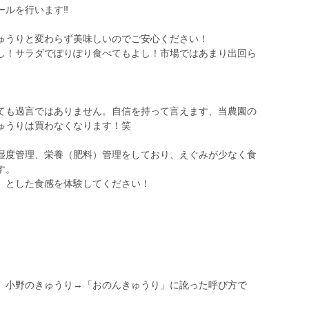
ルを行います‼️
ゅうりと変わらず美味しいのでご安心ください！
し！サラダでぽりぽり食べてもよし！市場ではあまり出回ら
ても過言ではありません。自信を持って言えます、当農園の
ゅうりは買わなくなります！笑
湿度管理、栄養（肥料）管理をしており、えぐみが少なく食
す。
』とした食感を体験してください！
、小野のきゅうり→「おのんきゅうり」に訛った呼び方で