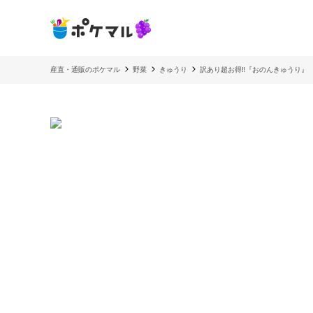
産直・通販のポケマル
野菜
きゅうり
訳あり超お得‼️『おのんきゅうり』