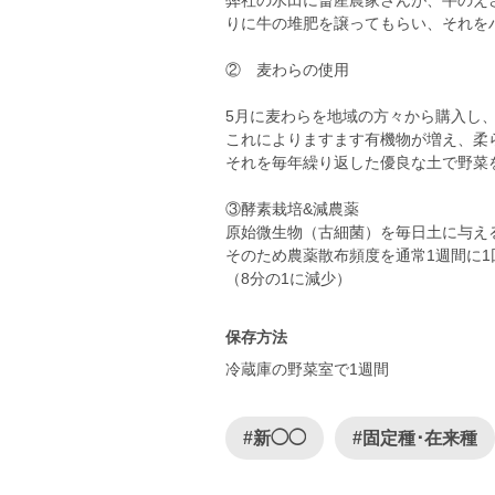
弊社の水田に畜産農家さんが、牛のえ
りに牛の堆肥を譲ってもらい、それを
② 麦わらの使用
5月に麦わらを地域の方々から購入し
これによりますます有機物が増え、柔
それを毎年繰り返した優良な土で野菜
③酵素栽培&減農薬
原始微生物（古細菌）を毎日土に与え
そのため農薬散布頻度を通常1週間に1
保存方法
冷蔵庫の野菜室で1週間
#新◯◯
#固定種･在来種