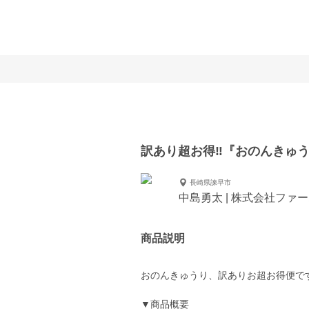
訳あり超お得‼️『おのんきゅ
長崎県諫早市
中島勇太 | 株式会社ファ
商品説明
おのんきゅうり、訳ありお超お得便です
▼商品概要