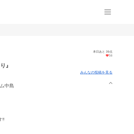
本日あと 39点
58
うり』
みんなの投稿を見る
ーム中島
‼️