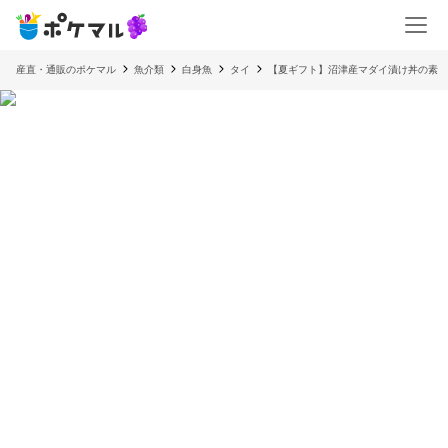
産直・通販のポケマル
魚介類
白身魚
タイ
【夏ギフト】沼津産マダイ漬け丼の素