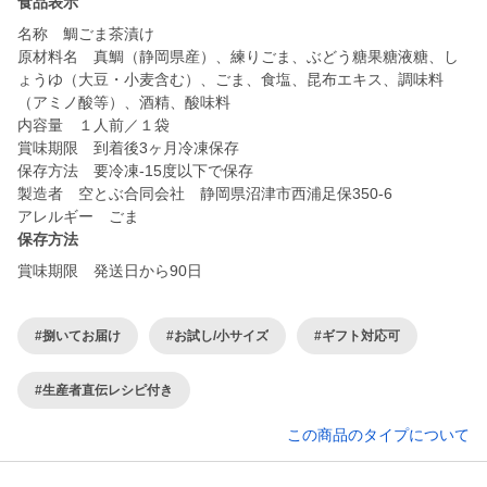
食品表示
名称 鯛ごま茶漬け
原材料名 真鯛（静岡県産）、練りごま、ぶどう糖果糖液糖、し
ょうゆ（大豆・小麦含む）、ごま、食塩、昆布エキス、調味料
（アミノ酸等）、酒精、酸味料
内容量 １人前／１袋
賞味期限 到着後3ヶ月冷凍保存
保存方法 要冷凍-15度以下で保存
製造者 空とぶ合同会社 静岡県沼津市西浦足保350-6
アレルギー ごま
保存方法
賞味期限 発送日から90日
#捌いてお届け
#お試し/小サイズ
#ギフト対応可
#生産者直伝レシピ付き
この商品のタイプについて