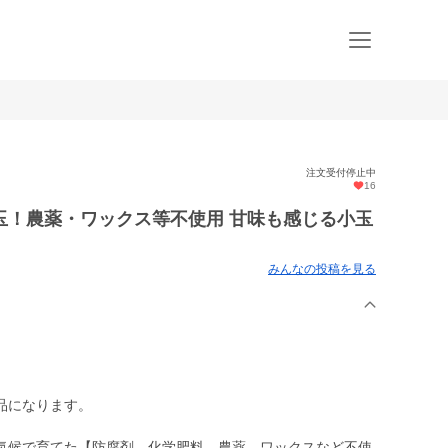
注文受付停止中
16
玉！農薬・ワックス等不使用 甘味も感じる小玉
みんなの投稿を見る
品になります。
気候で育てた【防腐剤、化学肥料、農薬、ワックスなど不使