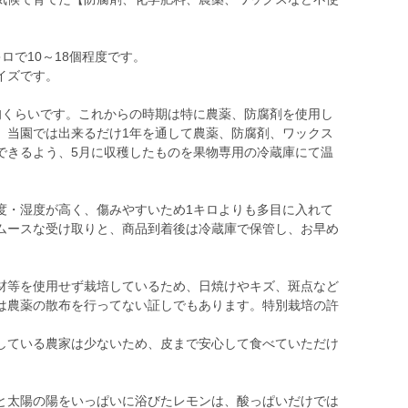
キロで10～18個程度です。
イズです。
旬くらいです。これからの時期は特に農薬、防腐剤を使用し
。当園では出来るだけ1年を通して農薬、防腐剤、ワックス
できるよう、5月に収穫したものを果物専用の冷蔵庫にて温
度・湿度が高く、傷みやすいため1キロよりも多目に入れて
ムースな受け取りと、商品到着後は冷蔵庫で保管し、お早め
材等を使用せず栽培しているため、日焼けやキズ、斑点など
は農薬の散布を行ってない証しでもあります。特別栽培の許
している農家は少ないため、皮まで安心して食べていただけ
と太陽の陽をいっぱいに浴びたレモンは、酸っぱいだけでは