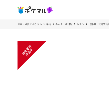
産直・通販のポケマル
果物
みかん・柑橘類
レモン
【沖縄・北海道地
注
文
受
付
停
止
中