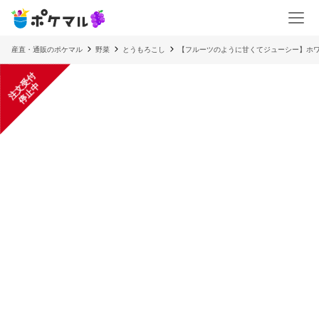
産直・通販のポケマル
野菜
とうもろこし
【フルーツのように甘くてジューシー】ホワ
注
文
受
付
停
止
中