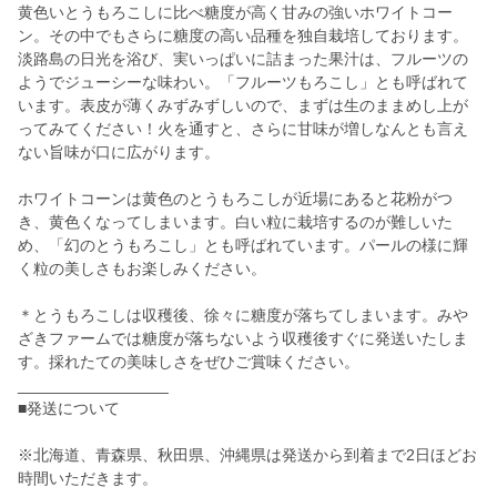
黄色いとうもろこしに比べ糖度が高く甘みの強いホワイトコー
ン。その中でもさらに糖度の高い品種を独自栽培しております。
淡路島の日光を浴び、実いっぱいに詰まった果汁は、フルーツの
ようでジューシーな味わい。「フルーツもろこし」とも呼ばれて
います。表皮が薄くみずみずしいので、まずは生のままめし上が
ってみてください！火を通すと、さらに甘味が増しなんとも言え
ない旨味が口に広がります。
ホワイトコーンは黄色のとうもろこしが近場にあると花粉がつ
き、黄色くなってしまいます。白い粒に栽培するのが難しいた
め、「幻のとうもろこし」とも呼ばれています。パールの様に輝
く粒の美しさもお楽しみください。
＊とうもろこしは収穫後、徐々に糖度が落ちてしまいます。みや
ざきファームでは糖度が落ちないよう収穫後すぐに発送いたしま
す。採れたての美味しさをぜひご賞味ください。
_________________
■発送について
※北海道、青森県、秋田県、沖縄県は発送から到着まで2日ほどお
時間いただきます。