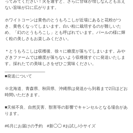
ってみてください！火を通すと、さらに甘味が増しなんとも言え
ない旨味が口に広がります。
ホワイトコーンは黄色のとうもろこしが近場にあると花粉がつ
き、黄色くなってしまいます。白い粒に栽培するのが難しいた
め、「幻のとうもろこし」とも呼ばれています。パールの様に輝
く粒の美しさもお楽しみください。
＊とうもろこしは収穫後、徐々に糖度が落ちてしまいます。みや
ざきファームでは糖度が落ちないよう収穫後すぐに発送いたしま
す。採れたての美味しさをぜひご賞味ください。
_________________
■発送について
※北海道、青森県、秋田県、沖縄県は発送から到着まで2日ほどお
時間いただきます。
■天候不良、自然災害、獣害等の影響でキャンセルとなる場合があ
ります。
#6月にお届けの予約 #新◯◯ #お試し/小サイズ