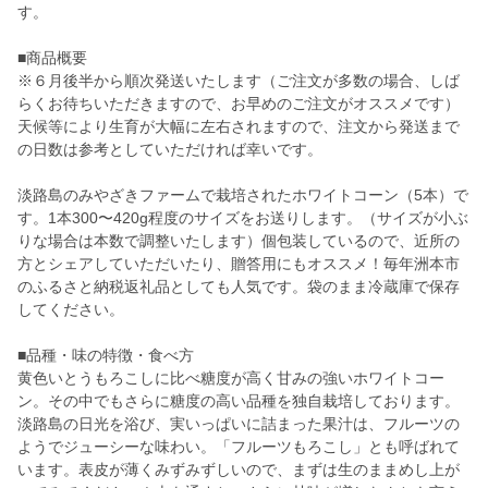
す。
■商品概要
※６月後半から順次発送いたします（ご注文が多数の場合、しば
らくお待ちいただきますので、お早めのご注文がオススメです）
天候等により生育が大幅に左右されますので、注文から発送まで
の日数は参考としていただければ幸いです。
淡路島のみやざきファームで栽培されたホワイトコーン（5本）で
す。1本300〜420g程度のサイズをお送りします。（サイズが小ぶ
りな場合は本数で調整いたします）個包装しているので、近所の
方とシェアしていただいたり、贈答用にもオススメ！毎年洲本市
のふるさと納税返礼品としても人気です。袋のまま冷蔵庫で保存
してください。
■品種・味の特徴・食べ方
黄色いとうもろこしに比べ糖度が高く甘みの強いホワイトコー
ン。その中でもさらに糖度の高い品種を独自栽培しております。
淡路島の日光を浴び、実いっぱいに詰まった果汁は、フルーツの
ようでジューシーな味わい。「フルーツもろこし」とも呼ばれて
います。表皮が薄くみずみずしいので、まずは生のままめし上が