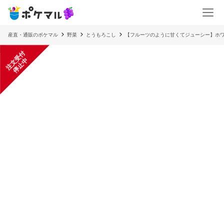
産直・通販のポケマル
野菜
とうもろこし
【フルーツのように甘くてジューシー】ホワ
注
文
受
付
停
止
中