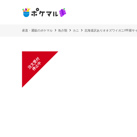
産直・通販のポケマル
魚介類
カニ
北海道訳ありオオズワイガニ‼️甲羅サ
注
文
受
付
停
止
中