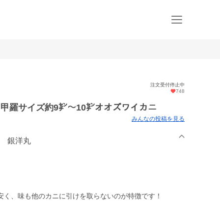
注文受付停止中
748
️甲羅サイズ約9㌢〜10㌢オオズワイカニ
みんなの投稿を見る
八 銀洋丸
安く、味も他のカニに引けを取らないのが特徴です！