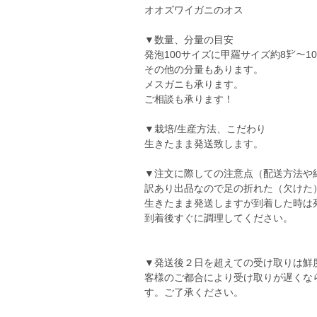
オオズワイガニのオス
▼数量、分量の目安
発泡100サイズに甲羅サイズ約8㌢〜1
その他の分量もあります。
メスガニも承ります。
ご相談も承ります！
▼栽培/生産方法、こだわり
生きたまま発送致します。
▼注文に際しての注意点（配送方法や
訳あり出品なので足の折れた（欠けた
生きたまま発送しますが到着した時は
到着後すぐに調理してください。
▼発送後２日を超えての受け取りは鮮
客様のご都合により受け取りが遅くな