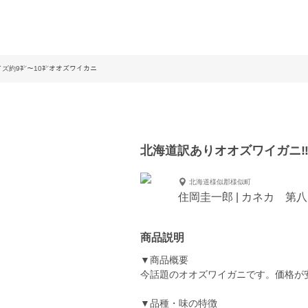
イズ約9㌢〜10㌢オオズワイカニ
北海道訳ありオオズワイガニ‼
北海道様似郡様似町
住岡圭一郎 | カネカ 第
商品説明
▼商品概要
今話題のオオズワイガニです。価格が
▼品種・味の特徴