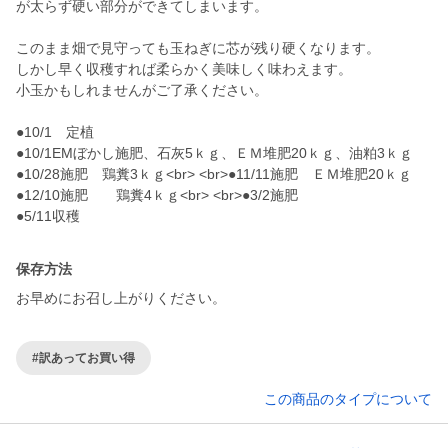
が太らず硬い部分ができてしまいます。
このまま畑で見守っても玉ねぎに芯が残り硬くなります。
しかし早く収穫すれば柔らかく美味しく味わえます。
小玉かもしれませんがご了承ください。
●10/1 定植
●10/1EMぼかし施肥、石灰5ｋｇ、ＥＭ堆肥20ｋｇ、油粕3ｋｇ
●10/28施肥 鶏糞3ｋｇ<br> <br>●11/11施肥 ＥＭ堆肥20ｋｇ
●12/10施肥 鶏糞4ｋｇ<br> <br>●3/2施肥
保存方法
お早めにお召し上がりください。
#訳あってお買い得
この商品のタイプについて