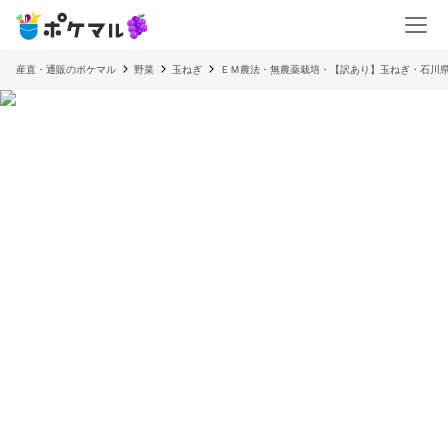
産直・通販のポケマル
野菜
玉ねぎ
ＥＭ農法・無農薬栽培・【訳あり】玉ねぎ・石川