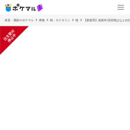
産直・通販のポケマル
果物
桃・ネクタリン
桃
【家庭用】規格外/温室桃はなよめ計9
注
文
受
付
停
止
中