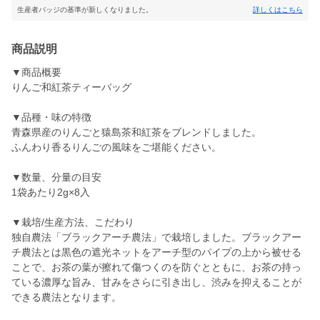
生産者バッジの基準が新しくなりました。
詳しくはこちら
商品説明
▼商品概要
りんご和紅茶ティーバッグ
▼品種・味の特徴
青森県産のりんごと猿島茶和紅茶をブレンドしました。
ふんわり香るりんごの風味をご堪能ください。
▼数量、分量の目安
1袋あたり2g×8入
▼栽培/生産方法、こだわり
独自農法「ブラックアーチ農法」で栽培しました。ブラックアー
チ農法とは黒色の遮光ネットをアーチ型のパイプの上から被せる
ことで、お茶の葉が擦れて傷つくのを防ぐとともに、お茶の持っ
ている濃厚な旨み、甘みをさらに引き出し、渋みを抑えることが
できる農法となります。