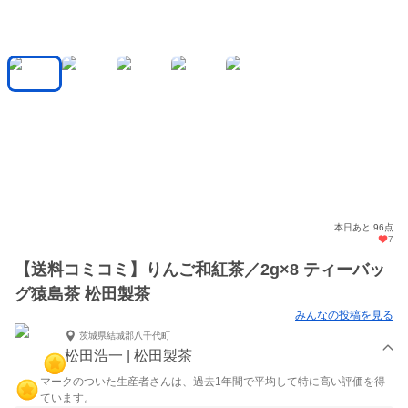
本日あと 96点
7
【送料コミコミ】りんご和紅茶／2g×8 ティーバッ
グ猿島茶 松田製茶
みんなの投稿を見る
茨城県結城郡八千代町
松田浩一 | 松田製茶
マークのついた生産者さんは、過去1年間で平均して特に高い評価を得
ています。