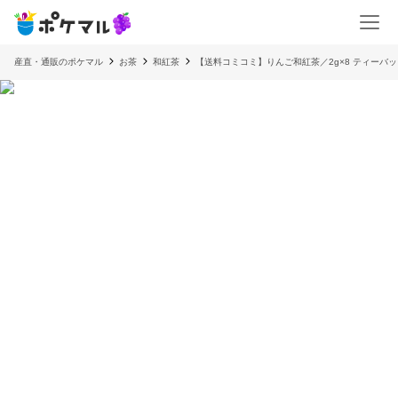
産直・通販のポケマル
お茶
和紅茶
【送料コミコミ】りんご和紅茶／2g×8 ティーバッ