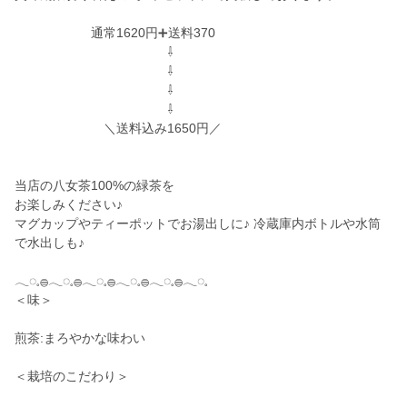
通常1620円➕送料370
⇩
⇩
⇩
⇩
＼送料込み1650円／
当店の八女茶100%の緑茶を
お楽しみください♪
マグカップやティーポットでお湯出しに♪ 冷蔵庫内ボトルや水筒
で水出しも♪
𓂃◌𓈒𓐍𓂃◌𓈒𓐍𓂃◌𓈒𓐍𓂃◌𓈒𓐍𓂃◌𓈒𓐍𓂃◌𓈒
＜味＞
煎茶:まろやかな味わい
＜栽培のこだわり＞