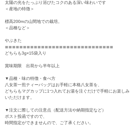
太陽の光をたっぷり浴びたコクのある深い味わいです
＜産地の特徴＞
標高200mの山間地での栽培。
＜品種など＞
やぶきた
≣≣≣≣≣≣≣≣≣≣≣≣≣≣≣≣≣≣≣≣≣≣≣≣≣≣≣≣≣≣
どちらも3g×15袋入り
賞味期限 出荷から半年以上
▼品種・味の特徴・食べ方
八女茶一煎ティーバッグはお手軽に本格八女茶を、
どちらもマグカップに1つ入れてお湯を注ぐだけで手軽にお楽しみ
いただけます。
▼注文に際しての注意点（配送方法や納期指定など）
ポスト投函ですので、
時間指定ができませんので、ご了承ください。