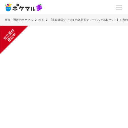
産直・通販のポケマル
お茶
【賞味期限切り替えの為煎茶ティーバッグ3本セット】１点
注
文
受
付
停
止
中