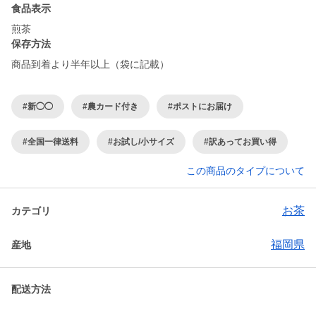
食品表示
煎茶
保存方法
商品到着より半年以上（袋に記載）
#新◯◯
#農カード付き
#ポストにお届け
#全国一律送料
#お試し/小サイズ
#訳あってお買い得
この商品のタイプについて
お茶
カテゴリ
福岡県
産地
配送方法