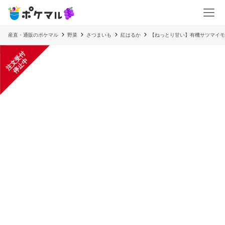
産直・通販のポケマル
野菜
さつまいも
紅はるか
【ねっとり甘い】有機サツマイモ
注
文
受
付
停
止
中