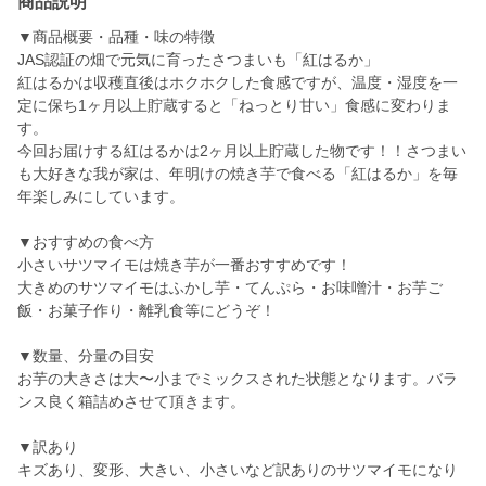
商品説明
▼商品概要・品種・味の特徴
JAS認証の畑で元気に育ったさつまいも「紅はるか」
紅はるかは収穫直後はホクホクした食感ですが、温度・湿度を一
定に保ち1ヶ月以上貯蔵すると「ねっとり甘い」食感に変わりま
す。
今回お届けする紅はるかは2ヶ月以上貯蔵した物です！！さつまい
も大好きな我が家は、年明けの焼き芋で食べる「紅はるか」を毎
年楽しみにしています。
▼おすすめの食べ方
小さいサツマイモは焼き芋が一番おすすめです！
大きめのサツマイモはふかし芋・てんぷら・お味噌汁・お芋ご
飯・お菓子作り・離乳食等にどうぞ！
▼数量、分量の目安
お芋の大きさは大〜小までミックスされた状態となります。バラ
ンス良く箱詰めさせて頂きます。
▼訳あり
キズあり、変形、大きい、小さいなど訳ありのサツマイモになり