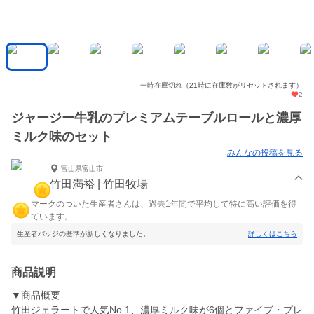
一時在庫切れ（21時に在庫数がリセットされます）
2
ジャージー牛乳のプレミアムテーブルロールと濃厚
ミルク味のセット
みんなの投稿を見る
富山県富山市
竹田満裕 | 竹田牧場
マークのついた生産者さんは、過去1年間で平均して特に高い評価を得
ています。
生産者バッジの基準が新しくなりました。
詳しくはこちら
商品説明
▼商品概要
竹田ジェラートで人気No.1、濃厚ミルク味が6個とファイブ・プレ