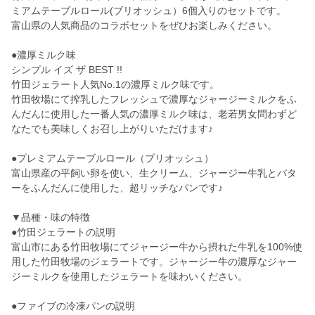
ミアムテーブルロール(ブリオッシュ）6個入りのセットです。
富山県の人気商品のコラボセットをぜひお楽しみください。
●濃厚ミルク味
シンプル イズ ザ BEST !!
竹田ジェラート人気No.1の濃厚ミルク味です。
竹田牧場にて搾乳したフレッシュで濃厚なジャージーミルクをふ
んだんに使用した一番人気の濃厚ミルク味は、老若男女問わずど
なたでも美味しくお召し上がりいただけます♪
●プレミアムテーブルロール（ブリオッシュ）
富山県産の平飼い卵を使い、生クリーム、ジャージー牛乳とバタ
ーをふんだんに使用した、超リッチなパンです♪
▼品種・味の特徴
●竹田ジェラートの説明
富山市にある竹田牧場にてジャージー牛から摂れた牛乳を100%使
用した竹田牧場のジェラートです。ジャージー牛の濃厚なジャー
ジーミルクを使用したジェラートを味わいください。
●ファイブの冷凍パンの説明