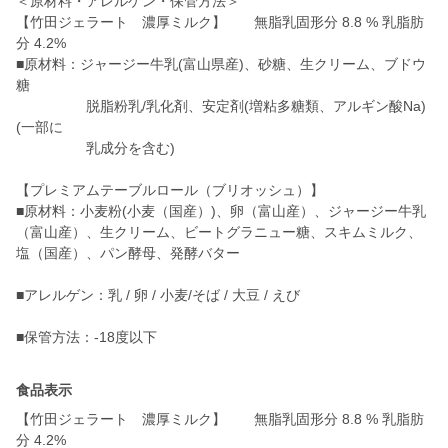
＜原材料・アレルゲン・保管方法＞
【竹田ジェラート 濃厚ミルク】 無脂乳固形分 8.8 % 乳脂肪
分 4.2%
■原材料：ジャージー牛乳(富山県産)、砂糖、生クリーム、ブドウ
糖
脱脂粉乳/乳化剤、安定剤(増粘多糖類、アルギン酸Na)
(一部に
乳成分を含む)
【プレミアムテーブルロール（ブリオッシュ）】
■原材料：小麦粉(小麦（国産）)、卵（富山産）、ジャージー牛乳
（富山産）、生クリーム、ビートグラニュー糖、スキムミルク、
塩（国産）、パン酵母、発酵バター
■アレルゲン：乳 / 卵 / 小麦/そば / 大豆 / えび
食品表示
【竹田ジェラート 濃厚ミルク】 無脂乳固形分 8.8 % 乳脂肪
分 4.2%