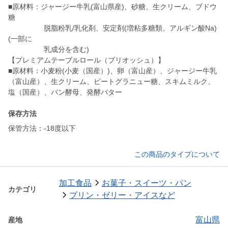
■原材料：ジャージー牛乳(富山県産)、砂糖、生クリーム、ブドウ
糖
脱脂粉乳/乳化剤、安定剤(増粘多糖類、アルギン酸Na)
(一部に
乳成分を含む)
【プレミアムテーブルロール（ブリオッシュ）】
■原材料：小麦粉(小麦（国産）)、卵（富山産）、ジャージー牛乳
（富山産）、生クリーム、ビートグラニュー糖、スキムミルク、
塩（国産）、パン酵母、発酵バター
保存方法
保管方法：-18度以下
この商品のタイプについて
加工食品
お菓子・スイーツ・パン
カテゴリ
プリン・ゼリー・アイスなど
富山県
産地