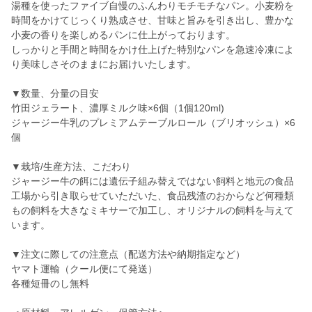
湯種を使ったファイブ自慢のふんわりモチモチなパン。小麦粉を
時間をかけてじっくり熟成させ、甘味と旨みを引き出し、豊かな
小麦の香りを楽しめるパンに仕上がっております。
しっかりと手間と時間をかけ仕上げた特別なパンを急速冷凍によ
り美味しさそのままにお届けいたします。
▼数量、分量の目安
竹田ジェラート、濃厚ミルク味×6個（1個120ml)
ジャージー牛乳のプレミアムテーブルロール（ブリオッシュ）×6
個
▼栽培/生産方法、こだわり
ジャージー牛の餌には遺伝子組み替えではない飼料と地元の食品
工場から引き取らせていただいた、食品残渣のおからなど何種類
もの飼料を大きなミキサーで加工し、オリジナルの飼料を与えて
います。
▼注文に際しての注意点（配送方法や納期指定など）
ヤマト運輸（クール便にて発送）
各種短冊のし無料