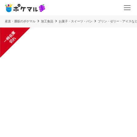
産直・通販のポケマル
加工食品
お菓子・スイーツ・パン
プリン・ゼリー・アイスな
一
在
庫
切
時
れ