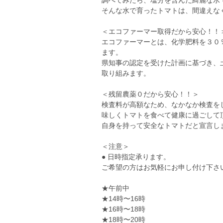
調べてみたら、塩分を含んだ綺麗な水
そんな水で育ったトマトは、間違えな
＜エコファーマー取得だから安心！！
エコファーマーとは、化学肥料を３０
ます。
県知事の認定を受けた計画に基づき、
取り組みます。
＜残留農薬０だから安心！！＞
検査料が高額なため、なかなか検査を
味しくトマトを食べて健康に過ごして
自身を持って安全なトマトだと宣言し
＜注意＞
● 日時指定承ります。
ご希望の方はお気軽にお申し付け下さ
★午前中
★14時〜16時
★16時〜18時
★18時〜20時