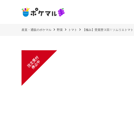
産直・通販のポケマル
野菜
トマト
【極み】受賞歴３回！ソムリエトマト
注
文
受
付
停
止
中