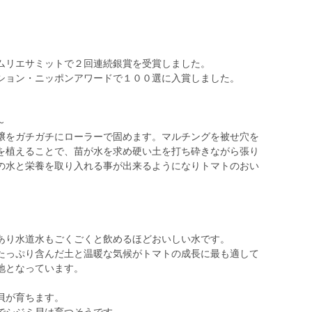
ムリエサミットで２回連続銀賞を受賞しました。
ション・ニッポンアワードで１００選に入賞しました。
～
壌をガチガチにローラーで固めます。マルチングを被せ穴を
を植えることで、苗が水を求め硬い土を打ち砕きながら張り
の水と栄養を取り入れる事が出来るようになりトマトのおい
あり水道水もごくごくと飲めるほどおいしい水です。
たっぷり含んだ土と温暖な気候がトマトの成長に最も適して
地となっています。
貝が育ちます。