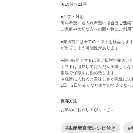
★19時〜21時
●ギフト対応
熨斗希望・名入れ希望の場合はご連絡
ご家庭や大切な方への贈り物にご利用
●発送前には全てのトマトを検品しま
が出てしまう可能性があります
●暑い時期トマトは青い状態で発送い
トマトは追熟してだんだん美味しくな
常温で保存をお勧め致します。
冷蔵庫に入れると美味しさが急速に失
保存方法
お早めにお召し上がり下さい
#生産者直伝レシピ付き
#