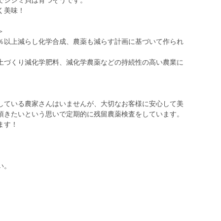
でシジミ貝は育つそうです。
く美味！
＞
％以上減らし化学合成、農薬も減らす計画に基づいて作られ
土づくり減化学肥料、減化学農薬などの持続性の高い農業に
している農家さんはいませんが、大切なお客様に安心して美
頂きたいという思いで定期的に残留農薬検査をしています。
ます！
い。