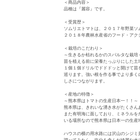
＜商品内容＞
品種は『麗容』です。
＜受賞歴＞
ソムリエトマトは、２０１７年野菜ソ
２０１８年農林水産省のフード・アク
＜栽培のこだわり＞
～生きるか枯れるかのスパルタな栽培
苗を植える前に栄養たっぷりにした土
１個１個ドリルでドドドッと開けて苗
巡ります。強い根を作る事でより多く
しさにつながります。
＜産地の特徴＞
～熊本県はトマトの生産日本一！！～
熊本県は、きれいな湧き水がたくさん
また有明海に面しており、ミネラルを
いる場所なので熊本県は日本一の生産
ハウスの横の用水路には沢山のシジミ