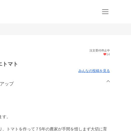
注文受付停止中
14
エトマト
みんなの投稿を見る
ドアップ
ます。
り、トマトを作って７5年の農家が手間を惜しまず大切に育