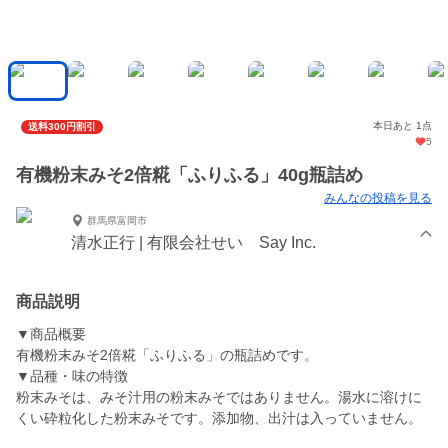
本日あと 1点
送料300円割引
5
有機粉末みそ2倍糀「ふりふる」40g瓶詰め
みんなの投稿を見る
群馬県富岡市
清水正行 | 有限会社せい Say Inc.
商品説明
▼商品概要
有機粉末みそ2倍糀「ふりふる」の瓶詰めです。
▼品種・味の特徴
粉末みそは、みそ汁用の粉末みそではありません。湯水に溶けに
くい砕粒化した粉末みそです。添加物、出汁は入っていません。