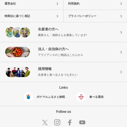
運営会社
利用規約
特商法に基づく表記
プライバシーポリシー
生産者の方へ
農家さん・漁師さんを募集しています!
法人・自治体の方へ
アライアンスのご相談はこちらから
採用情報
生産者と食べる人をつなぎたい
Links
ポケマルふるさと納税
食べる通信
Follow us