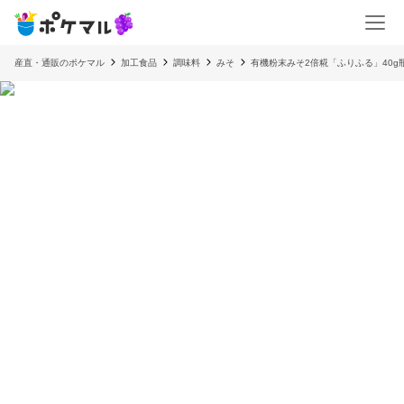
産直・通販のポケマル
加工食品
調味料
みそ
有機粉末みそ2倍糀「ふりふる」40