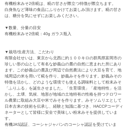
有機粉末みそ2倍糀は、糀の甘さが際立つ特徴が際立ちます。
白身魚など薄味の食品にふりかけてお楽しみ頂けます。糀の甘さ
は、糖分を気にせずにお楽しみください。
▼数量、分量の目安
有機粉末みそ2倍糀：40g ガラス瓶入
▼栽培/生産方法、こだわり
有限会社せいは、東京から北西に約１００キロの群馬県富岡市の
珍しい形の山として有名な妙義山の麓の自然に恵まれた所にあり
ます。この妙義山の麓及び周辺で自然農法により大豆を育て、地
域周辺の米を用いて糀を作り、妙義みそを作ります。妙義みその
特徴を活かし、どのような環境でも使える調味料として粉末みそ
「ふりふる」を誕生させました。「生育環境」「産地特性」を活
かし、土壌、気候、地形が地域の土地特有の性格を持つテロワー
ル農業に取組み大豆や米でみそを作ります。みそソムリエとして
日本古来の技術を伝承し、経験と知識に基づき、HACCPコーディ
ネーターとして皆様に安全で美味しい粉末みそを提供していま
す。
有機JAS認証、コーシャジャパンのコーシャ認証を受けていま