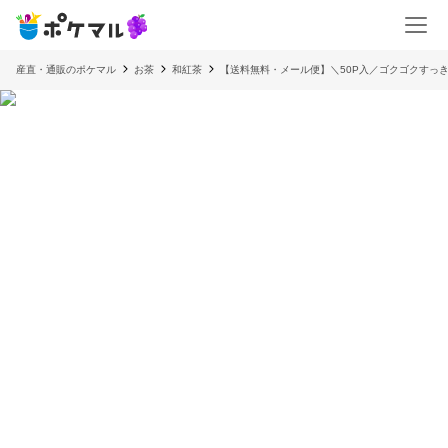
産直・通販のポケマル
お茶
和紅茶
【送料無料・メール便】＼50P入／ゴクゴクすっき