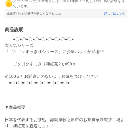
マークのついた生産者さんは、過去1年間で平均して特に高い評価を得
ています。
生産者バッジの基準が新しくなりました。
詳しくはこちら
商品説明
●〇●〇●〇●〇●〇●〇●〇●〇●〇●
大人気シリーズ
『ゴクゴクすっきりシリーズ』に少量パックが登場‼‼
ゴクゴクすっきり和紅茶2ｇ×50ｐ
※100ｐとお間違いのないようお気をつけください
●〇●〇●〇●〇●〇●〇●〇●〇●〇●
▼商品概要
日本を代表するお茶処、静岡県牧之原市のお茶農家兼製茶工場よ
り、和紅茶を直送します！