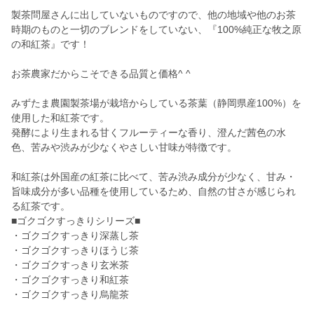
製茶問屋さんに出していないものですので、他の地域や他のお茶
時期のものと一切のブレンドをしていない、『100%純正な牧之原
の和紅茶』です！
お茶農家だからこそできる品質と価格^ ^
みずたま農園製茶場が栽培からしている茶葉（静岡県産100%）を
使用した和紅茶です。
発酵により生まれる甘くフルーティーな香り、澄んだ茜色の水
色、苦みや渋みが少なくやさしい甘味が特徴です。
和紅茶は外国産の紅茶に比べて、苦み渋み成分が少なく、甘み・
旨味成分が多い品種を使用しているため、自然の甘さが感じられ
る紅茶です。
■ゴクゴクすっきりシリーズ■
・ゴクゴクすっきり深蒸し茶
・ゴクゴクすっきりほうじ茶
・ゴクゴクすっきり玄米茶
・ゴクゴクすっきり和紅茶
・ゴクゴクすっきり烏龍茶