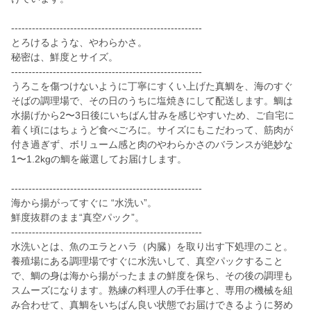
-------------------------------------------------------
とろけるような、やわらかさ。
秘密は、鮮度とサイズ。
-------------------------------------------------------
うろこを傷つけないように丁寧にすくい上げた真鯛を、海のすぐ
そばの調理場で、その日のうちに塩焼きにして配送します。鯛は
水揚げから2〜3日後にいちばん甘みを感じやすいため、ご自宅に
着く頃にはちょうど食べごろに。サイズにもこだわって、筋肉が
付き過ぎず、ボリューム感と肉のやわらかさのバランスが絶妙な
1〜1.2kgの鯛を厳選してお届けします。
-------------------------------------------------------
海から揚がってすぐに “水洗い”。
鮮度抜群のまま“真空パック”。
-------------------------------------------------------
水洗いとは、魚のエラとハラ（内臓）を取り出す下処理のこと。
養殖場にある調理場ですぐに水洗いして、真空パックすること
で、鯛の身は海から揚がったままの鮮度を保ち、その後の調理も
スムーズになります。熟練の料理人の手仕事と、専用の機械を組
み合わせて、真鯛をいちばん良い状態でお届けできるように努め