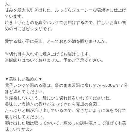
人。
甘みを最大限引き出した、ふっくらジューシーな塩焼きに仕上げ
ています。
焼き上げたものを真空パックでお届けするので、忙しいお食い初
めの日にはピッタリです。
愛する我が子に是非、とっておきの鯛を贈りませんか。
※切れ目を入れずに焼き上げてお届けします。
※鯛飾りはついておりません。予めご了承ください。
▼美味しい温め方▼
電子レンジで温める際は、袋のまま常温に戻してから500wで７分
ほど温めてください。
※爆発しないよう、袋に少し切れ目をいれてくださいね。
美味しい塩焼きの香りが立ってきたら完成の合図！
たっぷりと脂が溶け出しているので、零さないように気をつけて
取り出してください。
溶け出した脂は取っておいて、鯛めしの調味液として混ぜても美
味しいですよ♪