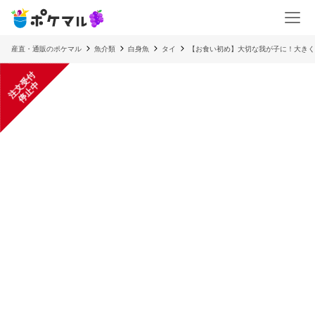
産直・通販のポケマル
魚介類
白身魚
タイ
【お食い初め】大切な我が子に！大きく
注
文
受
付
停
止
中