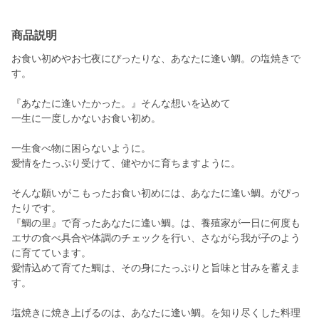
商品説明
お食い初めやお七夜にぴったりな、あなたに逢い鯛。の塩焼きで
す。
『あなたに逢いたかった。』そんな想いを込めて
一生に一度しかないお食い初め。
一生食べ物に困らないように。
愛情をたっぷり受けて、健やかに育ちますように。
そんな願いがこもったお食い初めには、あなたに逢い鯛。がぴっ
たりです。
『鯛の里』で育ったあなたに逢い鯛。は、養殖家が一日に何度も
エサの食べ具合や体調のチェックを行い、さながら我が子のよう
に育てています。
愛情込めて育てた鯛は、その身にたっぷりと旨味と甘みを蓄えま
す。
塩焼きに焼き上げるのは、あなたに逢い鯛。を知り尽くした料理