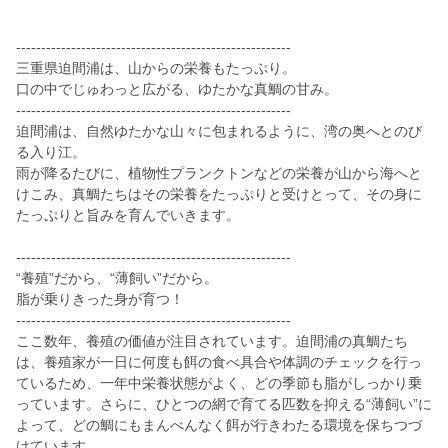
-------------------------------------------------------
三重県迫間浦は、山からの栄養もたっぷり。
口の中でじゅわっと広がる、ゆたかな真鯛の甘み。
-------------------------------------------------------
迫間浦は、自然ゆたかな山々に包まれるように、湾の奥へとのび
る入り江。
雨が降るたびに、植物性プランクトンなどの栄養が山から海へと
けこみ、真鯛たちはその栄養をたっぷりと受けとって、その身に
たっぷりと旨みを育んでいきます。
-------------------------------------------------------
“養殖”だから、“薄飼い”だから。
脂が乗りきった身が育つ！
-------------------------------------------------------
ここ数年、養殖の価値が注目されています。迫間浦の真鯛たち
は、養殖家が一日に何度も餌の食べ具合や体調のチェックを行っ
ているため、一年中栄養状態がよく、どの季節も脂がしっかり乗
っています。さらに、ひとつの網で育てる匹数を抑える“薄飼い”に
よって、どの鯛にもまんべんなく餌が行きわたる環境を保ちつづ
けています。