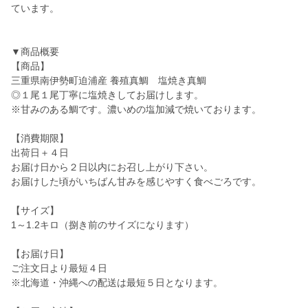
ています。
▼商品概要
【商品】
三重県南伊勢町迫浦産 養殖真鯛 塩焼き真鯛
◎１尾１尾丁寧に塩焼きしてお届けします。
※甘みのある鯛です。濃いめの塩加減で焼いております。
【消費期限】
出荷日＋４日
お届け日から２日以内にお召し上がり下さい。
お届けした頃がいちばん甘みを感じやすく食べごろです。
【サイズ】
1～1.2キロ（捌き前のサイズになります）
【お届け日】
ご注文日より最短４日
※北海道・沖縄への配送は最短５日となります。