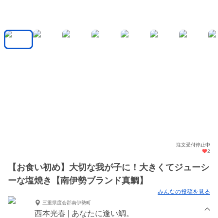
注文受付停止中
2
【お食い初め】大切な我が子に！大きくてジューシ
ーな塩焼き【南伊勢ブランド真鯛】
みんなの投稿を見る
三重県度会郡南伊勢町
西本光春 | あなたに逢い鯛。