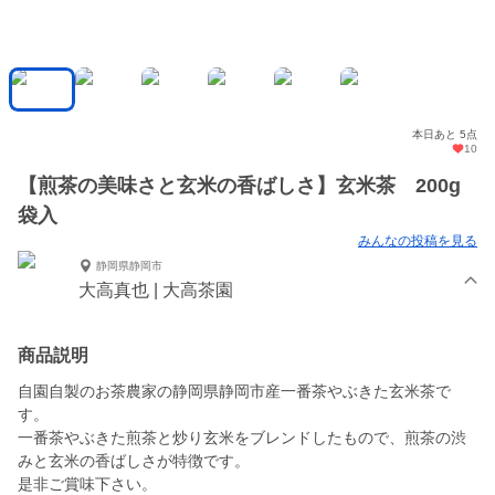
本日あと 5点
10
【煎茶の美味さと玄米の香ばしさ】玄米茶 200g
袋入
みんなの投稿を見る
静岡県静岡市
大高真也 | 大高茶園
商品説明
自園自製のお茶農家の静岡県静岡市産一番茶やぶきた玄米茶で
す。
一番茶やぶきた煎茶と炒り玄米をブレンドしたもので、煎茶の渋
みと玄米の香ばしさが特徴です。
是非ご賞味下さい。