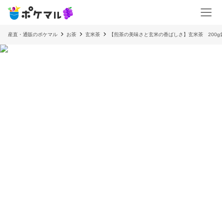
産直・通販のポケマル
お茶
玄米茶
【煎茶の美味さと玄米の香ばしさ】玄米茶 200g