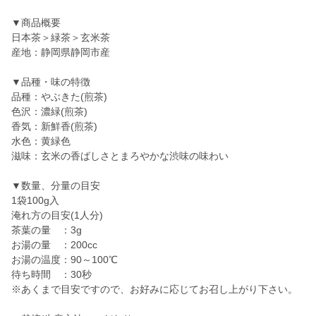
▼商品概要
日本茶＞緑茶＞玄米茶
産地：静岡県静岡市産
▼品種・味の特徴
品種：やぶきた(煎茶)
色沢：濃緑(煎茶)
香気：新鮮香(煎茶)
水色：黄緑色
滋味：玄米の香ばしさとまろやかな渋味の味わい
▼数量、分量の目安
1袋100g入
淹れ方の目安(1人分)
茶葉の量 ：3g
お湯の量 ：200cc
お湯の温度：90～100℃
待ち時間 ：30秒
※あくまで目安ですので、お好みに応じてお召し上がり下さい。