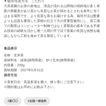
▼栽培/生産方法、こだわり
大高茶園のお茶の産地は、清流が流れる山間地の傾斜地が多く昼
夜の寒暖差があり昔から良質なお茶が採れるとされる条件に当て
はまる場所です。より良質な茶をお届けする為、栽培方法は数量
よりも品質を重視した茶樹の仕立て方の芽重型栽培にし、茶工場
での製茶はコンピューター制御ではなく茶製造の基本である手揉
み技術の経験を活かし逐一人間の手で目で茶葉の良質な状態を確
認しながら工程を進めて茶を製造しています。
食品表示
名称：玄米茶
原材料名：緑茶(静岡県産)、炒り玄米(静岡県産)
内容量：200g
賞味期限：2027年5月31日
保存方法
※直射日光・高温多湿を避け、移り香にご注意下さい。
※開封後はお早めにお飲み下さい。
#新◯◯
#全国一律送料