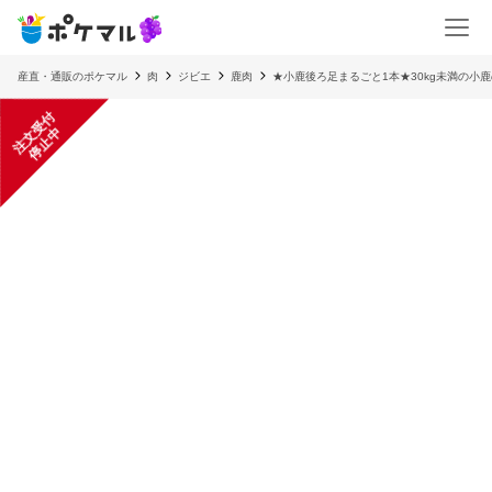
産直・通販のポケマル
肉
ジビエ
鹿肉
★小鹿後ろ足まるごと1本★30kg未満の小
注
文
受
付
停
止
中