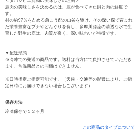
＜タバジビエ鹿肉の美味しさの理由＞
鹿肉の美味しさを決めるのは、鹿が食べてきた餌と肉の鮮度で
す。
村の約97％を占める急こう配の山谷を駆け、その深い森で育まれ
た栄養豊富なブナやどんぐりを食し、多摩川源流の清透な水で生
育した野生の鹿は、肉質が良く、深い味わいが特徴です。
▼配送形態
※冷凍での発送の商品です。送料は当方にて負担させていただき
ます。常温商品との同梱はできません。
※日時指定ご指定可能です。（天候・交通等の影響により、ご指
定日時にお届けできない場合もございます）
保存方法
冷凍保存で１２ヶ月
この商品のタイプについて