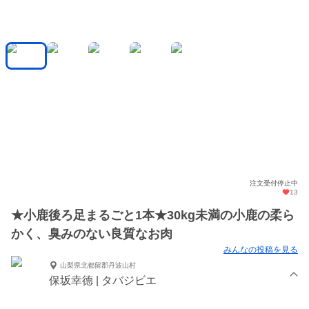
注文受付停止中
13
★小鹿後ろ足まるごと1本★30kg未満の小鹿の柔ら
かく、臭みのない良質なお肉
みんなの投稿を見る
山梨県北都留郡丹波山村
保坂幸德 | タバジビエ