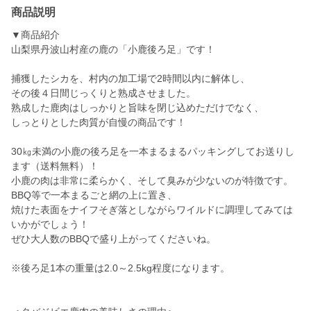
商品説明
▼商品紹介
山梨県丹波山村産の鹿の「小鹿後ろ足」です！
捕獲したシカを、村内の加工場で2時間以内に解体し、
その後４日間じっくりと熟成させました。
熟成した鹿肉はしっかりと旨味を閉じ込めただけでなく、
しっとりとした肉質が自慢の商品です！
30㎏未満の小鹿の後ろ足を一本まるまるパッキングしてお送りし
ます（送料無料）！
小鹿の肉は非常に柔らかく、そして臭みが少ないのが特徴です。
BBQ等で一本まるごと網の上に置き、
焼けた表面をナイフそぎ落としながらワイルドに調理してみては
いかがでしょう！
ぜひ大人数のBBQで盛り上がってくださいね。
※後ろ足1本の重量は2.0～2.5kg程度になります。