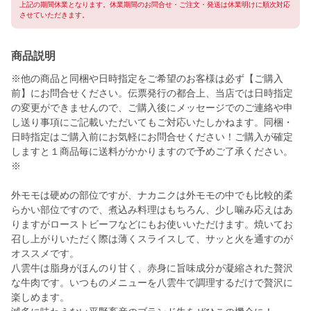
上記の期間休業となります。休業期間のお問合せ・ご注文・発送は休業明けに順次対応
させていただきます。
商品説明
※他の商品と同梱や日時指定をご希望のお客様は必ず【ご購入
前】にお問合せください。伝票発行の都合上、当店では日時指定
の変更ができませんので、ご購入後にメッセージでのご連絡や申
し送り事項にご記載いただいてもご対応いたしかねます。同梱・
日時指定はご購入前にお気軽にお問合せください！ご購入が確定
しますと１商品毎に送料がかかりますので予めご了承ください。
※
外モモは硬めの部位ですが、ナカニクは外モモの中でも比較的柔
らかい部位ですので、煮込み料理はもちろん、少し噛み応えはあ
りますがローストビーフなどにもお使いいただけます。焼いてお
召し上がりいただく際は薄くスライスして、サッと火を通すのが
オススメです。
八雲牛は脂身がほんのり甘く、赤身に旨味成分が凝縮された贅沢
な牛肉です。いつものメニューを八雲牛で調理するだけで贅沢に
楽しめます。