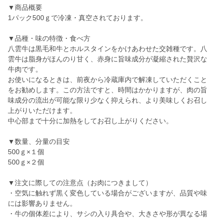
▼商品概要
1パック500ｇで冷凍・真空されております。
▼品種・味の特徴・食べ方
八雲牛は黒毛和牛とホルスタインをかけあわせた交雑種です。八
雲牛は脂身がほんのり甘く、赤身に旨味成分が凝縮された贅沢な
牛肉です。
お使いになるときは、前夜から冷蔵庫内で解凍していただくこと
をお勧めします。この方法ですと、時間はかかりますが、肉の旨
味成分の流出が可能な限り少なく抑えられ、より美味しくお召し
上がりいただけます。
中心部まで十分に加熱をしてお召し上がりください。
▼数量、分量の目安
500ｇ×１個
500ｇ×２個
▼注文に際しての注意点（お肉につきまして）
・空気に触れず黒く変色している場合がございますが、品質や味
には影響ありません。
・牛の個体差により、サシの入り具合や、大きさや形が異なる場