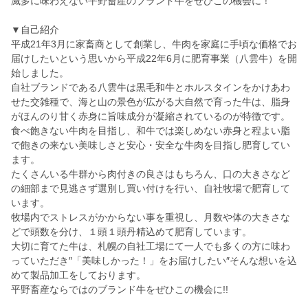
滅多に味わえない平野畜産のブランド牛をぜひこの機会に！
▼自己紹介
平成21年3月に家畜商として創業し、牛肉を家庭に手頃な価格でお
届けしたいという思いから平成22年6月に肥育事業（八雲牛）を開
始しました。
自社ブランドである八雲牛は黒毛和牛とホルスタインをかけあわ
せた交雑種で、海と山の景色が広がる大自然で育った牛は、脂身
がほんのり甘く赤身に旨味成分が凝縮されているのが特徴です。
食べ飽きない牛肉を目指し、和牛では楽しめない赤身と程よい脂
で飽きの来ない美味しさと安心・安全な牛肉を目指し肥育してい
ます。
たくさんいる牛群から肉付きの良さはもちろん、口の大きさなど
の細部まで見逃さず選別し買い付けを行い、自社牧場で肥育して
います。
牧場内でストレスがかからない事を重視し、月数や体の大きさな
どで頭数を分け、１頭１頭丹精込めて肥育しています。
大切に育てた牛は、札幌の自社工場にて一人でも多くの方に味わ
っていただき″「美味しかった！」をお届けしたい″そんな想いを込
めて製品加工をしております。
平野畜産ならではのブランド牛をぜひこの機会に!!