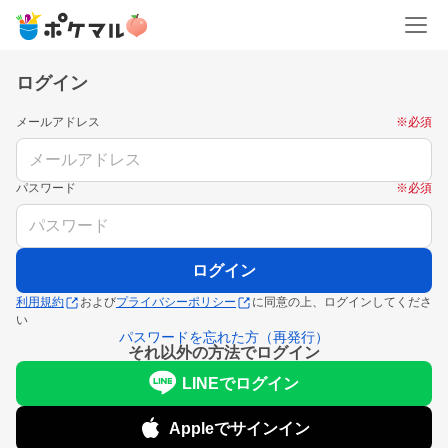
ログイン
メールアドレス
※必須
パスワード
※必須
ログイン
利用規約
および
プライバシーポリシー
に同意の上、
ログインしてくださ
い
パスワードを忘れた方（再発行）
それ以外の方法でログイン
LINEでログイン
Appleでサインイン