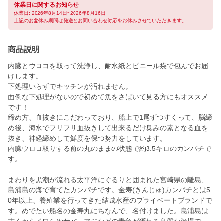
休業日に関するお知らせ
休業日: 2026年8月14日~2026年8月16日
上記のお盆休み期間は発送とお問い合わせ対応をお休みさせていただきます。
商品説明
内臓とウロコを取って洗浄し、耐水紙とビニール袋で包んでお届
けします。
下処理いらずでキッチンが汚れません。
面倒な下処理がないので初めて魚をさばいて見る方にもオススメ
です！
締め方、血抜きにこだわっており、船上で1尾ずつすくって、脳締
め後、海水でフリフリ血抜きして出来るだけ臭みの素となる血を
抜き、神経締めして鮮度を保つ努力をしています。
内臓ウロコ取りする前の丸のままの状態で約3.5キロのカンパチで
す。
まわりを黒潮が流れる太平洋にぐるりと囲まれた宮崎県の離島、
島浦島の海で育てたカンパチです。金寿(きんじゅ)カンパチとは5
0年以上、養殖業を行ってきた結城水産のプライベートブランドで
す。めでたい船名の金寿丸にちなんで、名付けました。島浦島は