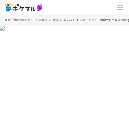
産直・通販のポケマル
魚介類
青魚
カンパチ
金寿カンパチ 内臓ウロコ取り 血抜