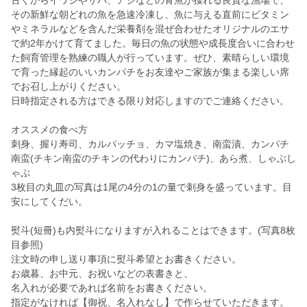
古くからイワシやサバ、アジなどの青魚が獲れる良質な漁場で、
その新鮮な朝どれの魚を急速冷凍し、魚に与える直前にビタミン
やミネラルなどを含んだ栄養剤を混ぜ合わせたオリジナルのエサ
で約2年かけて育てました。毎日の魚の状態や成長度合いに合わせ
た飼育管理を熟練の職人が行っています。ぜひ、素晴らしい環境
で育った縁起のいいカンパチをお友達やご家族が集まる楽しい席
でお召し上がりください。
日時指定される方はできる限り対応しますのでご連絡ください。
オススメの食べ方
刺身、握り寿司、カルパッチョ、カマ塩焼き、南蛮漬、カンパチ
南蛮(チキン南蛮のチキンの代わりにカンパチ)、あら煮、しゃぶし
ゃぶ
3枚目の丸皿の写真は1尾の4分の1の量で刺身を盛っています。目
安にしてくだい。
熨斗(短冊)も内熨斗になりますが入れることはできます。(写真8枚
目参照)
注文時の申し送り事項に熨斗希望とお書きください。
お歳暮、お中元、お祝いなどの表書きと、
名入れが必要であれば名前をお書きください。
指定がなければ【御祝、名入れなし】で作らせていただきます。