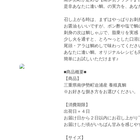
是非あなたに逢い鯛。の実力を、あな
召し上がる時は、まずはやっぱりお刺
お醤油もいいですが、ポン酢や塩で鯛
刺身の次は鯛しゃぶで、脂乗りを実感
少し火を通すと、とろ〜っとした口溶
尾頭・アラは鯛めしで味わってくださ
あなたに逢い鯛。オリジナルレシピも
簡単にお試しいただけます♪
■商品概要■
【商品】
三重県南伊勢町迫浦産 養殖真鯛
※お好きな捌き方をお選びください。
【消費期限】
出荷日＋４日
お届け日から２日以内にお召し上がり
お届けした頃がいちばん甘みを感じや
【サイズ】