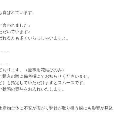
も喜ばれています。
』
と言われました』
ただいています♪
ばれる方も多くいらっしゃいますよ。
-------
-------
ております。（慶事用花結びのみ）
ご購入の際に備考欄にてお知らせくださいませ。
ど）も指定していただけますとスムーズです。
い状態の熨斗をお入れいたします。
水産物全体に不安が広がり弊社が取り扱う鯛にも影響が見込