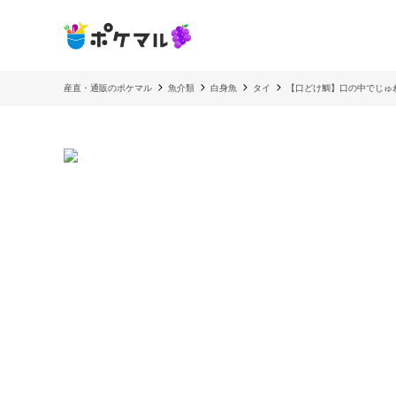
産直・通販のポケマル
魚介類
白身魚
タイ
【口どけ鯛】口の中でじゅ