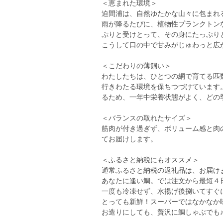
＜恵まれた環境＞
迫間浦は、自然ゆたかな山々に包まれ
雨が降るたびに、植物性プランクトン
ぷりと受けとって、その身にたっぷり
こうして口の中で甘みがじゅわっと広
＜こだわりの薄飼い＞
わたしたちは、ひとつの網で育てる匹
行きわたる環境を保ちつづけています
るため、一年中栄養状態がよく、どの
＜バランスの取れたサイズ＞
筋肉が付き過ぎず、ボリューム感と肉の
てお届けします。
＜ふるさと納税にもオススメ＞
通常ふるさと納税の返礼品は、お届け
あなたに逢い鯛。では注文から最短４
一度も冷凍せず、水揚げ後捌いてすぐ
とっても新鮮！スーパーではなかなか
お造りにしても、贅沢に鯛しゃぶでも