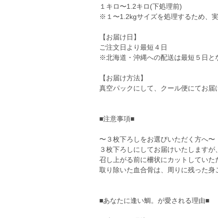
１キロ〜1.2キロ(下処理前)
※１〜1.2kgサイズを処理するため
【お届け日】
ご注文日より最短４日
※北海道・沖縄への配送は最短５日と
【お届け方法】
真空パックにして、クール便にてお届
■注意事項■
〜３枚下ろしをお選びいただく方へ〜
３枚下ろしにしてお届けいたしますが
召し上がる前に柵状にカットしていた
取り除いた血合骨は、周りに残った身
■あなたに逢い鯛。が愛される理由■