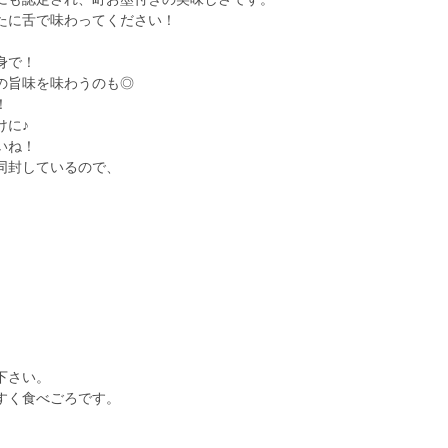
たに舌で味わってください！
身で！
の旨味を味わうのも◎
！
けに♪
いね！
同封しているので、
下さい。
すく食べごろです。