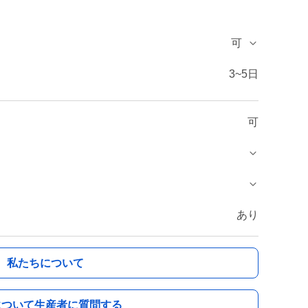
可
3~5日
可
あり
私たちについて
について生産者に質問する