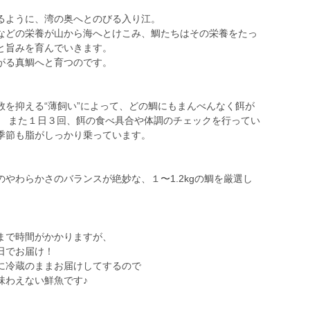
るように、湾の奥へとのびる入り江。
などの栄養が山から海へとけこみ、鯛たちはその栄養をたっ
と旨みを育んでいきます。
がる真鯛へと育つのです。
数を抑える“薄飼い”によって、どの鯛にもまんべんなく餌が
。 また１日３回、餌の食べ具合や体調のチェックを行ってい
季節も脂がしっかり乗っています。
やわらかさのバランスが絶妙な、１〜1.2kgの鯛を厳選し
まで時間がかかりますが、
日でお届け！
に冷蔵のままお届けしてするので
味わえない鮮魚です♪
♪