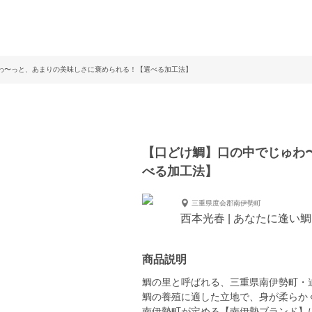
わ〜っと、あまりの美味しさに褒められる！【選べる加工法】
【口どけ鯛】口の中でじゅわ
べる加工法】
三重県度会郡南伊勢町
西本光春 | あなたに逢い
商品説明
鯛の里と呼ばれる、三重県南伊勢町・
鯛の養殖に適した立地で、身が柔らか
南伊勢町が定める【南伊勢ブランド】