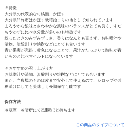
＃特徴
大分県の代表的な柑橘類、かぼす
大分県臼杵市はかぼす栽培始まりの地として知られています
まろやかな酸味とさわやかな風味のバランスがとても良く、すだ
ちやゆずに比べ水分量が多いのも特徴です
絞ったときのみずみずしさ、香りはなんとも言えず、お味噌汁や
漬物、炭酸割りや焼酎などにとても合います
青い果実が完熟し黄色になることで、果汁がたっぷりで酸味が青
いものと比べマイルドになっています
＃おすすめの召し上がり方
お味噌汁や漬物、炭酸割りや焼酎などにとても合います
また、当農場のものは皮まで安心して使えるので、シロップや砂
糖漬けにしても美味しく長期保存可能です
保存方法
冷蔵庫 冷暗所にて2週間ほど持ちます
この商品のタイプについて