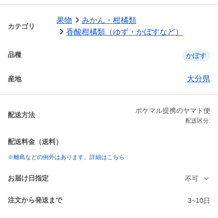
果物
みかん・柑橘類
カテゴリ
香酸柑橘類（ゆず・かぼすなど）
品種
かぼす
大分県
産地
ポケマル提携のヤマト便
配送方法
配送区分:
配送料金（送料）
※離島などの例外はあります。詳細はこちら
お届け日指定
不可
注文から発送まで
3~10日