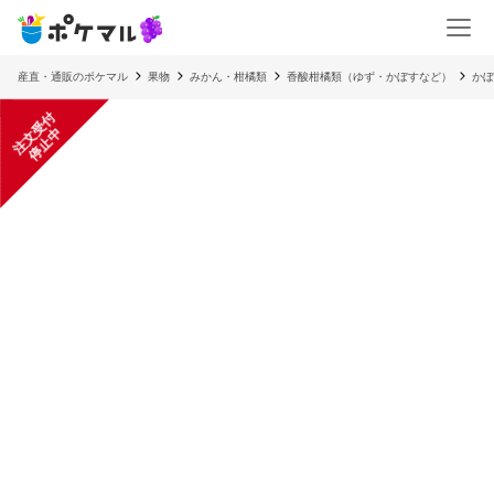
産直・通販のポケマル
果物
みかん・柑橘類
香酸柑橘類（ゆず・かぼすなど）
かぼ
注
文
受
付
停
止
中