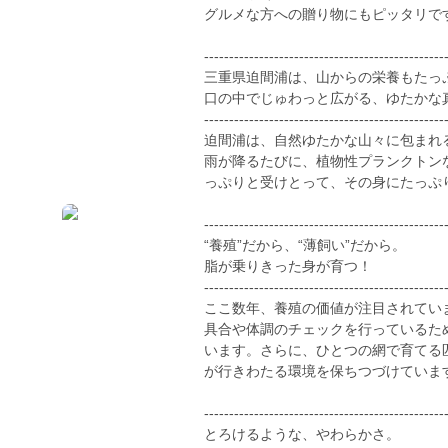
グルメな方への贈り物にもピッタリで
------------------------------------------------
三重県迫間浦は、山からの栄養もたっ
口の中でじゅわっと広がる、ゆたかな
------------------------------------------------
迫間浦は、自然ゆたかな山々に包まれ
雨が降るたびに、植物性プランクトン
っぷりと受けとって、その身にたっぷ
------------------------------------------------
“養殖”だから、“薄飼い”だから。
脂が乗りきった身が育つ！
------------------------------------------------
ここ数年、養殖の価値が注目されてい
具合や体調のチェックを行っているた
います。さらに、ひとつの網で育てる
が行きわたる環境を保ちつづけていま
------------------------------------------------
とろけるような、やわらかさ。