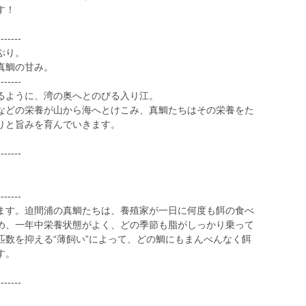
す！
-------
ぷり。
真鯛の甘み。
-------
るように、湾の奥へとのびる入り江。
などの栄養が山から海へとけこみ、真鯛たちはその栄養をた
りと旨みを育んでいきます。
-------
-------
ます。迫間浦の真鯛たちは、養殖家が一日に何度も餌の食べ
め、一年中栄養状態がよく、どの季節も脂がしっかり乗って
匹数を抑える“薄飼い”によって、どの鯛にもまんべんなく餌
す。
-------