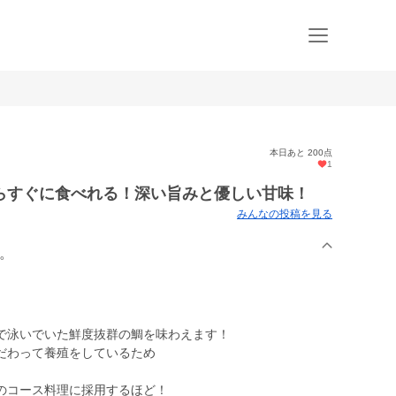
本日あと 200点
1
らすぐに食べれる！深い旨みと優しい甘味！
みんなの投稿を見る
鯛。
で泳いでいた鮮度抜群の鯛を味わえます！
だわって養殖をしているため
のコース料理に採用するほど！