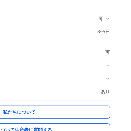
可
3~5日
可
あり
私たちについて
について生産者に質問する