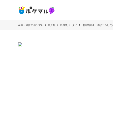
産直・通販のポケマル
魚介類
白身魚
タイ
【簡単調理】３枚下ろしだ