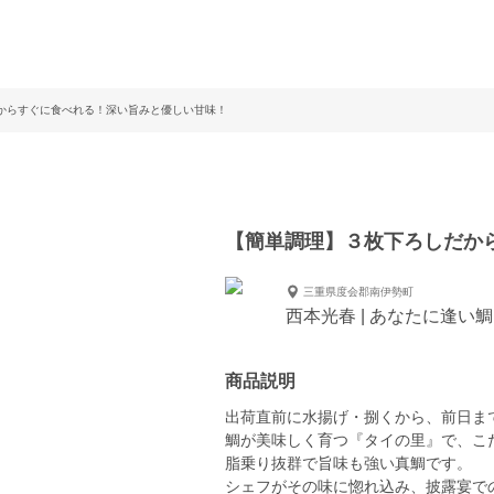
からすぐに食べれる！深い旨みと優しい甘味！
【簡単調理】３枚下ろしだか
三重県度会郡南伊勢町
西本光春 | あなたに逢い
商品説明
出荷直前に水揚げ・捌くから、前日ま
鯛が美味しく育つ『タイの里』で、こ
脂乗り抜群で旨味も強い真鯛です。
シェフがその味に惚れ込み、披露宴で