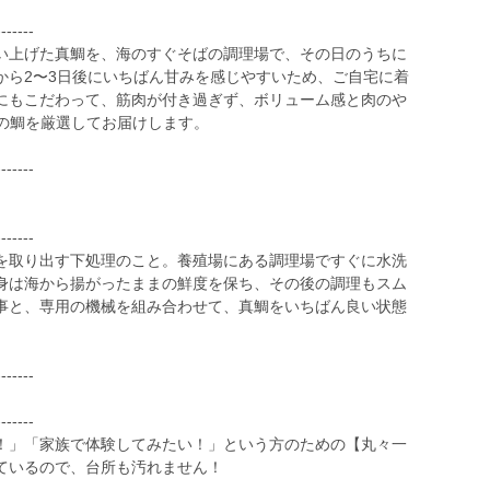
-------
い上げた真鯛を、海のすぐそばの調理場で、その日のうちに
から2〜3日後にいちばん甘みを感じやすいため、ご自宅に着
にもこだわって、筋肉が付き過ぎず、ボリューム感と肉のや
gの鯛を厳選してお届けします。
-------
-------
を取り出す下処理のこと。養殖場にある調理場ですぐに水洗
身は海から揚がったままの鮮度を保ち、その後の調理もスム
事と、専用の機械を組み合わせて、真鯛をいちばん良い状態
-------
-------
！」「家族で体験してみたい！」という方のための【丸々一
ているので、台所も汚れません！