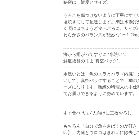
秘密は、鮮度とサイズ。
------------------------------------------------
うろこを傷つけないように丁寧にすく
塩焼きにして配送します。鯛は水揚げ
く頃にはちょうど食べごろに。サイズ
わらかさのバランスが絶妙な1〜1.2k
------------------------------------------------
海から揚がってすぐに “水洗い”。
鮮度抜群のまま“真空パック”。
------------------------------------------------
水洗いとは、魚のエラとハラ（内臓）
いして、真空パックすることで、鯛の
ーズになります。熟練の料理人の手仕
でお届けできるように努めています。
------------------------------------------------
すぐ食べ“たい”人向けに三枚おろし
------------------------------------------------
もちろん「自分で魚をさばくのが好き
匹】。内臓とウロコはきれいに除去し