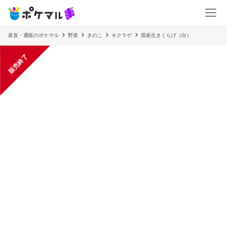
産直・通販のポケマル
野菜
きのこ
キクラゲ
国産生きくらげ（白）
販売終了