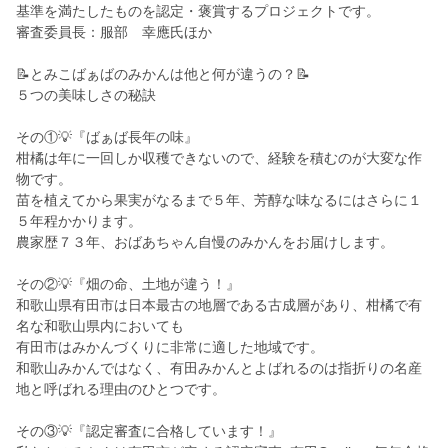
基準を満たしたものを認定・褒賞するプロジェクトです。
審査委員長：服部 幸應氏ほか
📝とみこばぁばのみかんは他と何が違うの？📝
５つの美味しさの秘訣
その①💡『ばぁば長年の味』
柑橘は年に一回しか収穫できないので、経験を積むのが大変な作
物です。
苗を植えてから果実がなるまで５年、芳醇な味なるにはさらに１
５年程かかります。
農家歴７３年、おばあちゃん自慢のみかんをお届けします。
その②💡『畑の命、土地が違う！』
和歌山県有田市は日本最古の地層である古成層があり、柑橘で有
名な和歌山県内においても
有田市はみかんづくりに非常に適した地域です。
和歌山みかんではなく、有田みかんとよばれるのは指折りの名産
地と呼ばれる理由のひとつです。
その③💡『認定審査に合格しています！』