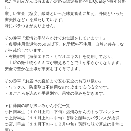
私たちのみかんは有田市が定める認定審査<有田Quality >毎年合格
し、
厳しい審査（糖度、酸味といった味覚審査に加え、外観といった
審美性など）を満たしています。
味にバラつきがありません。
その④💡『愛情と手間をかけてお世話をしています！』
・農薬使用量通常の50％以下、化学肥料不使用、自然と共存しな
がら栽培しています。
・有機肥料（海藻エキス・カツオエキス）を使用しており、
土壌の微生物やミミズが増えることで土が柔らかくなります。
安全で豊かな土壌が果実を甘く育てます。
その⑤💡『お届けの直前まで安心安全のお取り扱い』
・ワックス、防腐剤は不使用なので皮まで安心安全です。
・まごころを込めた手選別で、果物の傷みを防ぎます。
▼伊藤園の取り扱いみかん予定一覧
🍊日南早生（１０月上旬～下旬）温州みかんのトップバッター
🍊上野早生（１１月上旬～中旬）旨味と酸味のバランスが抜群
🍊宮川早生（１１月下旬～１２月中旬）芳醇な味で薄皮は非常に
薄い