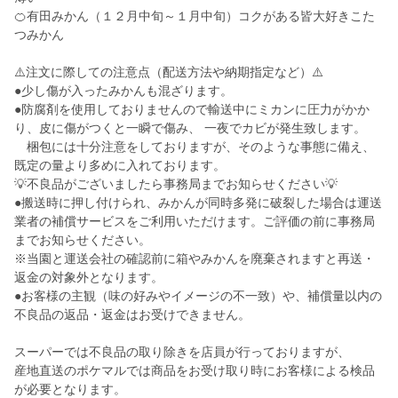
🍊有田みかん（１２月中旬～１月中旬）コクがある皆大好きこた
つみかん
⚠️注文に際しての注意点（配送方法や納期指定など）⚠️
●少し傷が入ったみかんも混ざります。
●防腐剤を使用しておりませんので輸送中にミカンに圧力がかか
り、皮に傷がつくと一瞬で傷み、 一夜でカビが発生致します。
梱包には十分注意をしておりますが、そのような事態に備え、
既定の量より多めに入れております。
💡不良品がございましたら事務局までお知らせください💡
●搬送時に押し付けられ、みかんが同時多発に破裂した場合は運送
業者の補償サービスをご利用いただけます。ご評価の前に事務局
までお知らせください。
※当園と運送会社の確認前に箱やみかんを廃棄されますと再送・
返金の対象外となります。
●お客様の主観（味の好みやイメージの不一致）や、補償量以内の
不良品の返品・返金はお受けできません。
スーパーでは不良品の取り除きを店員が行っておりますが、
産地直送のポケマルでは商品をお受け取り時にお客様による検品
が必要となります。