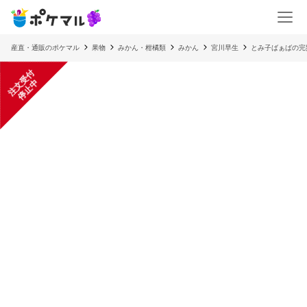
産直・通販のポケマル
果物
みかん・柑橘類
みかん
宮川早生
とみ子ばぁばの完
注
文
受
付
停
止
中