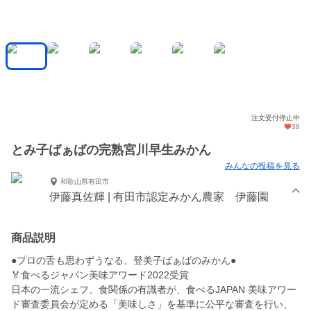
注文受付停止中
38
とみ子ばぁばの完熟宮川早生みかん
みんなの投稿を見る
和歌山県有田市
伊藤真佐輝 | 有田市認定みかん農家 伊藤園
商品説明
●プロの舌も思わずうなる、登美子ばぁばのみかん●
🏅食べるジャパン美味アワード2022受賞
日本の一流シェフ、食関係の有識者が、食べるJAPAN 美味アワー
ド審査委員会が定める「美味しさ」を基準に公平な審査を行い、