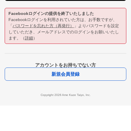
Facebookログインの提供を終了いたしました
Facebookログインを利用されていた方は、お手数ですが、
「
パスワードを忘れた方（再発行）
」よりパスワードを設定
していただき、メールアドレスでのログインをお願いいたし
ます。（
詳細
）
アカウントをお持ちでない方
新規会員登録
Copyright 2026 Ame Kaze Taiyo, Inc.