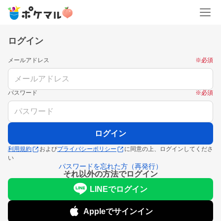
ログイン
メールアドレス
※必須
パスワード
※必須
ログイン
利用規約
および
プライバシーポリシー
に同意の上、
ログインしてくださ
い
パスワードを忘れた方（再発行）
それ以外の方法でログイン
LINEでログイン
Appleでサインイン