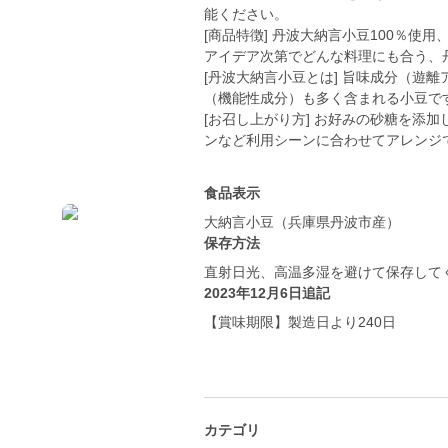
能ください。
[商品特徴] 丹波大納言小豆100％
アイデア次第でどんな料理にも合う、
[丹波大納言小豆とは] 旨味成分（遊
（機能性成分）も多く含まれる小豆で
[お召し上がり方] お好みの砂糖を添
食品表示
大納言小豆（兵庫県丹波市産）
保存方法
直射日光、高温多湿を避けて保存して
2023年12月6日追記
【賞味期限】製造日より240日
カテゴリ