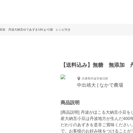
添加 丹波大納言ゆであずき180ｇ×2個 レシピ付き
【送料込み】無糖 無添加 丹
兵庫県丹波市春日町
中出靖大 | なかで農場
商品説明
[商品説明] 丹波がほこる大納言小豆
産大納言小豆は丹波地方が生んだ40
だわりのあずきを是非ご賞味ください
で、お客様のお好み味をつけることが