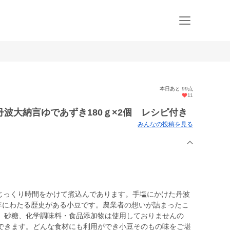
本日あと 99点
11
波大納言ゆであずき180ｇ×2個 レシピ付き
みんなの投稿を見る
をじっくり時間をかけて煮込んであります。手塩にかけた丹波
0年にわたる歴史がある小豆です。農業者の想いが詰まったこ
。砂糖、化学調味料・食品添加物は使用しておりませんの
できます。どんな食材にも利用ができ小豆そのもの味をご堪