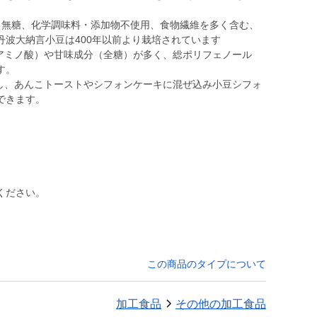
使用、無糖、化学調味料・添加物不使用、食物繊維を多く含む、
丹波大納言小豆は400年以前より栽培されています
離アミノ酸）や甘味成分（全糖）が多く、総ポリフェノール
す。
加し、あんこトーストやシフォンケーキに混ぜ込み小豆シフォ
ください。
この商品のタイプについて
加工食品
その他の加工食品