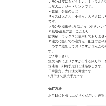
レモンは皮にもビタミン、ミネラルが
天然のエナジードリンクです。
▼数量、分量の目安
サイズは太さ大、小色々、大きさによります
です。
レモン収穫後半5月位からは小さいサ
▼栽培/生産方法、こだわり
防腐剤、ワックスは使用しておりませ
▼注文に際しての注意点（配送方法や
一つずつ選別しておりますが傷んだの
す。
ご了承下さい。
注文時間によりますが出来る限り即日
送連絡、到着予定日ご連絡致します。
日時指定、大口注文可能です。
5月位まで販売予定です。
保存方法