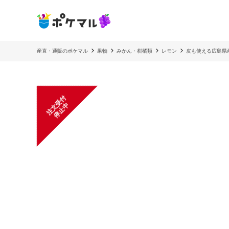
産直・通販のポケマル
果物
みかん・柑橘類
レモン
皮も使える広島県産
注
文
受
付
停
止
中