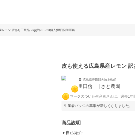
レモン 訳あり三級品 2kg(約20～23個入)即日発送可能
皮も使える広島県産レモン 訳あ
広島県豊田郡大崎上島町
里田啓二 | さと農園
マークのついた生産者さんは、過去1年
生産者バッジの基準が新しくなりました。
商品説明
▼自己紹介