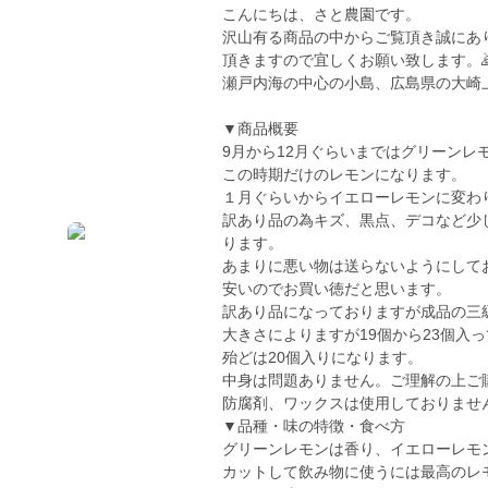
こんにちは、さと農園です。
沢山有る商品の中からご覧頂き誠にあ
頂きますので宜しくお願い致します。
瀬戸内海の中心の小島、広島県の大崎
▼商品概要
9月から12月ぐらいまではグリーンレ
この時期だけのレモンになります。
１月ぐらいからイエローレモンに変わ
訳あり品の為キズ、黒点、デコなど少
ります。
あまりに悪い物は送らないようにして
安いのでお買い徳だと思います。
訳あり品になっておりますが成品の三
大きさによりますが19個から23個入
殆どは20個入りになります。
中身は問題ありません。ご理解の上ご
防腐剤、ワックスは使用しておりませ
▼品種・味の特徴・食べ方
グリーンレモンは香り、イエローレモ
カットして飲み物に使うには最高のレ