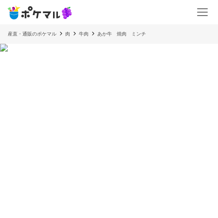
産直・通販のポケマル
肉
牛肉
あか牛 焼肉 ミンチ