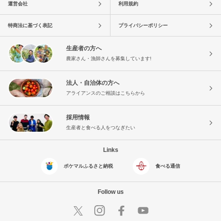
運営会社
利用規約
特商法に基づく表記
プライバシーポリシー
生産者の方へ
農家さん・漁師さんを募集しています!
法人・自治体の方へ
アライアンスのご相談はこちらから
採用情報
生産者と食べる人をつなぎたい
Links
ポケマルふるさと納税
食べる通信
Follow us